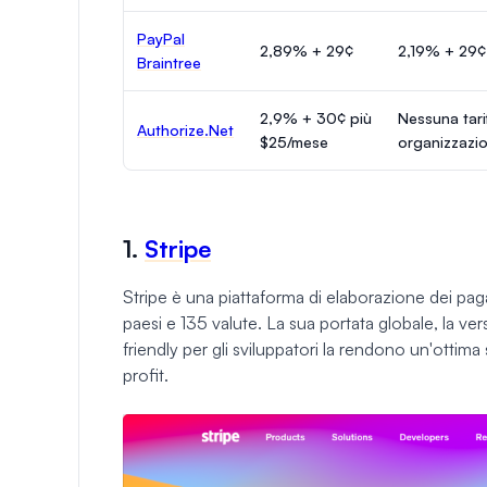
PayPal
2,89% + 29¢
2,19% + 29¢
Braintree
2,9% + 30¢ più
Nessuna tari
Authorize.Net
$25/mese
organizzazio
1.
Stripe
Stripe è una piattaforma di elaborazione dei paga
paesi e 135 valute. La sua portata globale, la versa
friendly per gli sviluppatori la rendono un'ottima
profit.