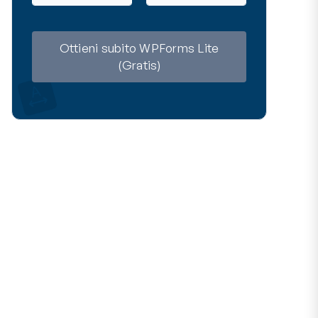
m
a
e
i
l
Ottieni subito WPForms Lite
(Gratis)