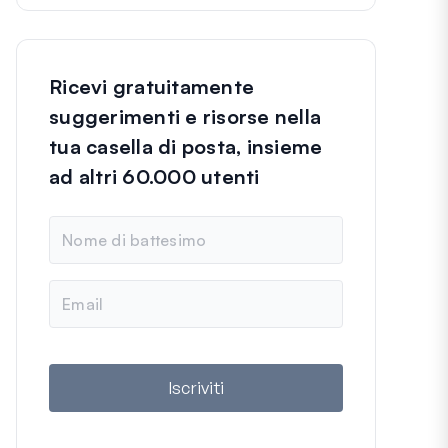
Ricevi gratuitamente
suggerimenti e risorse nella
tua casella di posta, insieme
ad altri 60.000 utenti
N
o
m
e
E
m
a
i
l
Iscriviti