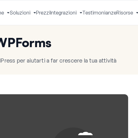
he
Soluzioni
Prezzi
Integrazioni
Testimonianze
Risorse
Apri
Apri
Apri
Menu
Menu
Menu
 WPForms
ress per aiutarti a far crescere la tua attività