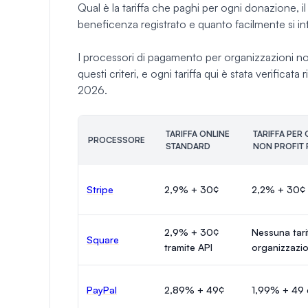
Qual è la tariffa che paghi per ogni donazione, i
beneficenza registrato e quanto facilmente si in
I processori di pagamento per organizzazioni non 
questi criteri, e ogni tariffa qui è stata verificata
2026.
TARIFFA ONLINE
TARIFFA PER
PROCESSORE
STANDARD
NON PROFIT 
Stripe
2,9% + 30¢
2,2% + 30¢
2,9% + 30¢
Nessuna tari
Square
tramite API
organizzazio
PayPal
2,89% + 49¢
1,99% + 49 