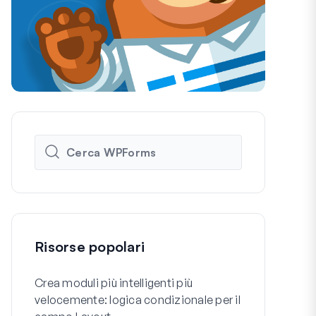
Risorse popolari
Crea moduli più intelligenti più
Come Creare
velocemente: logica condizionale per il
Registrazio