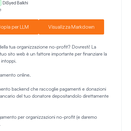
Di
Syed Balkhi
e
opia per LLM
Visualizza Markdown
della tua organizzazione no-profit? Dovresti! La
 tuo sito web è un fattore importante per finanziare la
 intoppi.
gamento online.
mento backend che raccoglie pagamenti e donazioni
o bancario del tuo donatore depositandolo direttamente
agamento per organizzazioni no-profit (e daremo
.