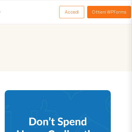
Accedi
Ottieni WPForms
Apri
Menu