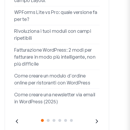
campo Layout
Integrazion
WPForms Lite vs Pro: quale versione fa
WooCommerc
per te?
codice
Rivoluziona i tuoi moduli con campi
I 7 migliori 
ripetibili
logica condi
Fatturazione WordPress: 2 modi per
Come avviare 
fatturare in modo più intelligente, non
fine
più difficile
Come Creare
Come creare un modulo d'ordine
WordPress (
online per ristoranti con WordPress
Riga dell'ind
Come creare una newsletter via email
dell'indirizz
in WordPress (2025)
(+ESEMPI)