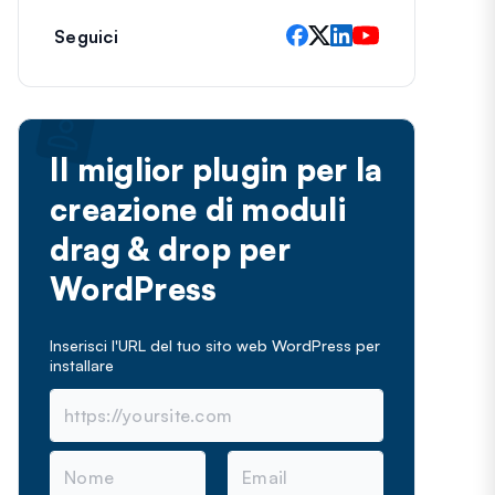
Seguici
Il miglior plugin per la
creazione di moduli
drag & drop per
WordPress
Inserisci l'URL del tuo sito web WordPress per
installare
N
E
o
m