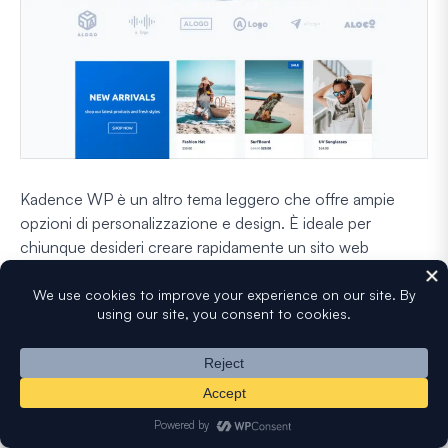
Kadence WP è un altro tema leggero che offre ampie
opzioni di personalizzazione e design. È ideale per
chiunque desideri creare rapidamente un sito web
professionale, sia per un'attività, un negozio online o un
blog personale.
Mi piace che questo tema supporti page builder popolari
come Elementor e
Beaver Builder
, offrendo facilità di
trascinamento per layout visivi. Kadence WP viene fornito
con una serie di modelli di avvio pronti per l'importazione.