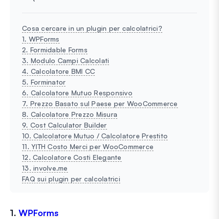
Cosa cercare in un plugin per calcolatrici?
1. WPForms
2. Formidable Forms
3. Modulo Campi Calcolati
4. Calcolatore BMI CC
5. Forminator
6. Calcolatore Mutuo Responsivo
7. Prezzo Basato sul Paese per WooCommerce
8. Calcolatore Prezzo Misura
9. Cost Calculator Builder
10. Calcolatore Mutuo / Calcolatore Prestito
11. YITH Costo Merci per WooCommerce
12. Calcolatore Costi Elegante
13. involve.me
FAQ sui plugin per calcolatrici
1.
WPForms