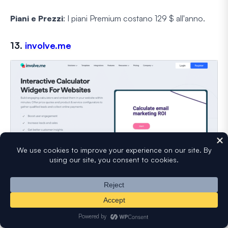
Piani e Prezzi
: I piani Premium costano 129 $ all'anno.
13.
involve.me
L'ultima voce della nostra lista, involve.me, funge da
piattaforma basata su Internet progettata per creare
componenti di contenuto dinamici e coinvolgenti. Con
essa, puoi catturare il tuo pubblico creando quiz interattivi,