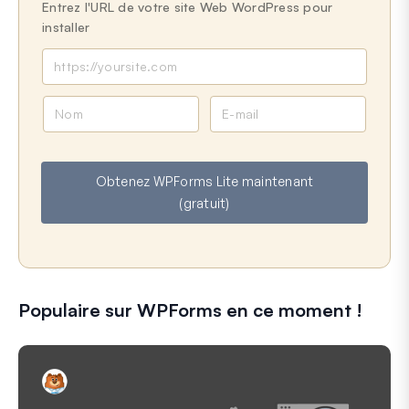
Entrez l'URL de votre site Web WordPress pour
installer
N
E
o
-
m
m
a
Obtenez WPForms Lite maintenant
i
(gratuit)
l
Populaire sur WPForms en ce moment !