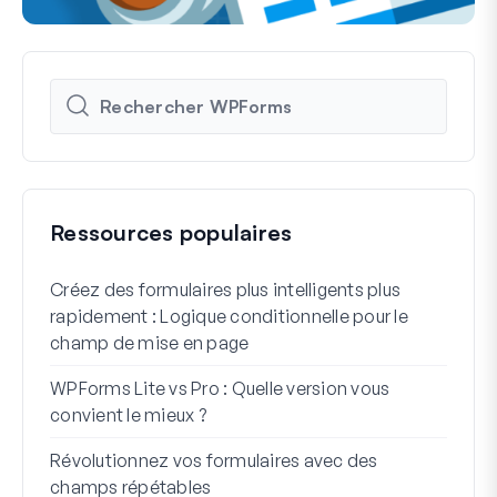
Ressources populaires
Créez des formulaires plus intelligents plus
Comm
rapidement : Logique conditionnelle pour le
d'in
champ de mise en page
Int
WPForms Lite vs Pro : Quelle version vous
Conn
convient le mieux ?
7 me
Révolutionnez vos formulaires avec des
logi
champs répétables