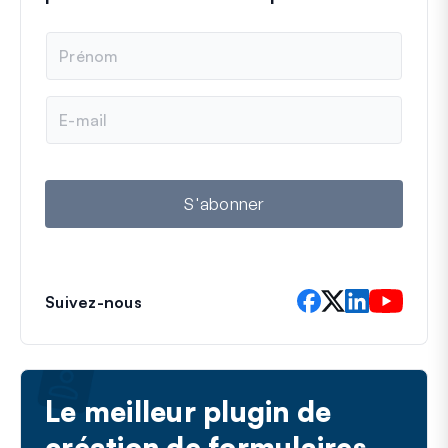
N
o
m
E
-
m
a
i
l
S'abonner
Suivez-nous
Le meilleur plugin de
création de formulaires