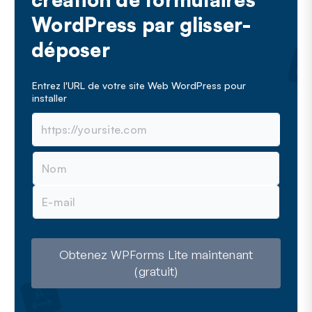
WordPress par glisser-
déposer
Entrez l'URL de votre site Web WordPress pour
installer
N
o
m
E
-
m
a
i
l
Obtenez WPForms Lite maintenant
(gratuit)