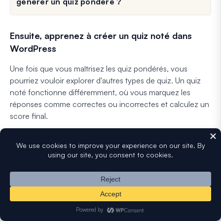
générer un quiz pondéré ?
Ensuite, apprenez à créer un quiz noté dans
WordPress
Une fois que vous maîtrisez les quiz pondérés, vous
pourriez vouloir explorer d'autres types de quiz. Un quiz
noté fonctionne différemment, où vous marquez les
réponses comme correctes ou incorrectes et calculez un
score final.
C'est parfait pour tester les connaissances, créer des
examens de certification ou réaliser des évaluations de
formation. Si cela vous semble utile, consultez notre
guide sur
comment créer un quiz noté pour votre site
WordPress
.
Créez votre formulaire WordPress