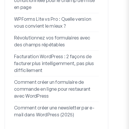
conditionnelle pour le champ de mise
WordPress
en page
Intégratio
WPForms Lite vs Pro : Quelle version
Connectez 
vous convient le mieux ?
7 meilleurs 
Révolutionnez vos formulaires avec
formulaires 
des champs répétables
Comment dém
Facturation WordPress : 2 façons de
Comment cré
facturer plus intelligemment, pas plus
plusieurs ét
difficilement
code)
Comment créer un formulaire de
Ligne d’adres
commande en ligne pour restaurant
À quoi serv
avec WordPress
Comment créer une newsletter par e-
mail dans WordPress (2025)