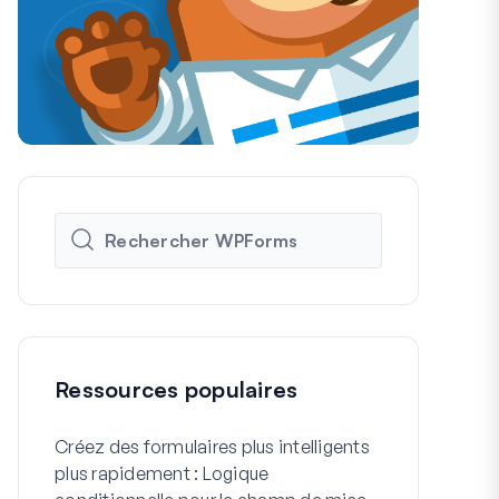
Ressources populaires
Créez des formulaires plus intelligents
Comment cré
plus rapidement : Logique
formulaire d'