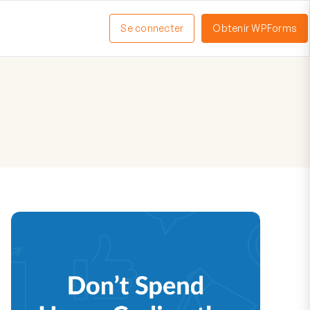
Se connecter
Obtenir WPForms
ctiver
enu