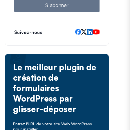
l
S'abonner
Suivez-nous
Le meilleur plugin de
création de
formulaires
WordPress par
glisser-déposer
Entrez l'URL de votre site Web WordPress
pour installer