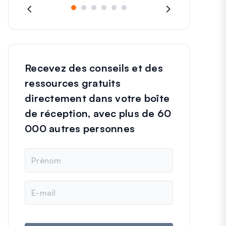
Recevez des conseils et des
ressources gratuits
directement dans votre boîte
de réception, avec plus de 60
000 autres personnes
N
o
m
E
-
m
a
i