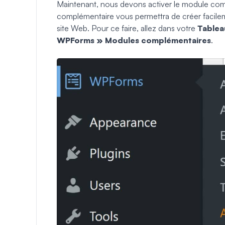
Maintenant, nous devons activer le module co
complémentaire vous permettra de créer facileme
site Web. Pour ce faire, allez dans votre
Tablea
WPForms » Modules complémentaires
.