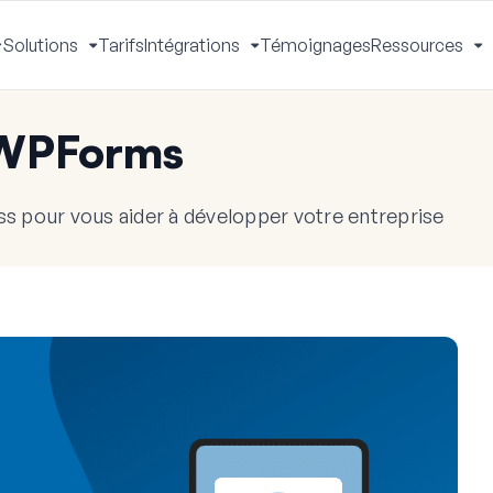
Solutions
Tarifs
Intégrations
Témoignages
Ressources
Activer
Activer
Activer
A
le
le
le
le
menu
menu
menu
m
 WPForms
s pour vous aider à développer votre entreprise