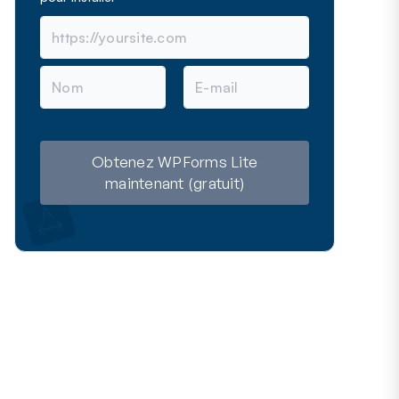
N
E
o
-
m
m
a
i
l
Obtenez WPForms Lite
maintenant (gratuit)