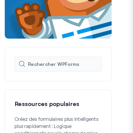
Ressources populaires
Créez des formulaires plus intelligents
Comment cré
plus rapidement : Logique
formulaire d'