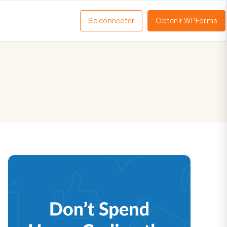
Se connecter
Obtenir WPForms
ctiver
enu