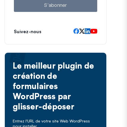
l
S'abonner
Suivez-nous
Le meilleur plugin de
création de
formulaires
WordPress par
glisser-déposer
Entrez l'URL de votre site Web WordPress
pour installer