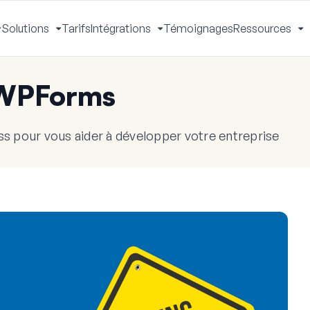
Solutions
Tarifs
Intégrations
Témoignages
Ressources
Activer
Activer
Activer
A
le
le
le
le
menu
menu
menu
m
 WPForms
s pour vous aider à développer votre entreprise