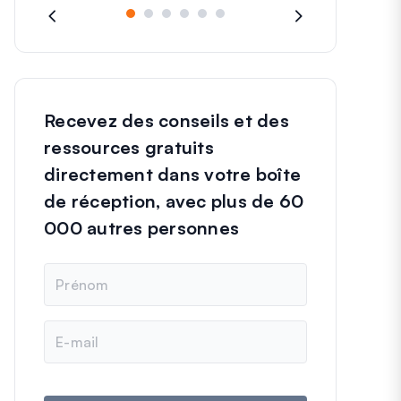
Recevez des conseils et des
ressources gratuits
directement dans votre boîte
de réception, avec plus de 60
000 autres personnes
N
o
m
E
-
m
a
i