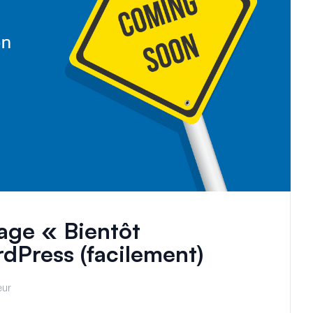
ge « Bientôt
dPress (facilement)
eur