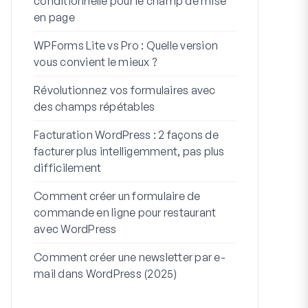
conditionnelle pour le champ de mise
WordPress
en page
Intégratio
WPForms Lite vs Pro : Quelle version
Connectez 
vous convient le mieux ?
7 meilleurs 
Révolutionnez vos formulaires avec
formulaires 
des champs répétables
Comment dém
Facturation WordPress : 2 façons de
Comment cré
facturer plus intelligemment, pas plus
plusieurs ét
difficilement
code)
Comment créer un formulaire de
Ligne d’adres
commande en ligne pour restaurant
À quoi serv
avec WordPress
Comment créer une newsletter par e-
mail dans WordPress (2025)