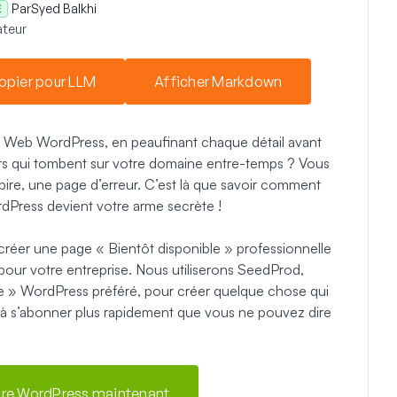
Par
Syed Balkhi
É
teur
opier pour LLM
Afficher Markdown
ite Web WordPress, en peaufinant chaque détail avant
eurs qui tombent sur votre domaine entre-temps ? Vous
 pire, une page d’erreur. C’est là que savoir comment
dPress devient votre arme secrète !
créer une page « Bientôt disponible » professionnelle
dur pour votre entreprise. Nous utiliserons SeedProd,
e » WordPress préféré, pour créer quelque chose qui
era à s’abonner plus rapidement que vous ne pouvez dire
aire WordPress maintenant