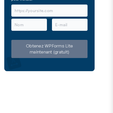
N
E
o
-
m
m
a
i
l
Obtenez WPForms Lite
maintenant (gratuit)