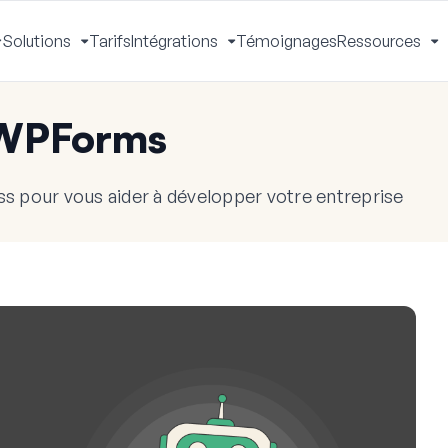
Solutions
Tarifs
Intégrations
Témoignages
Ressources
Activer
Activer
Activer
A
le
le
le
le
menu
menu
menu
m
 WPForms
s pour vous aider à développer votre entreprise