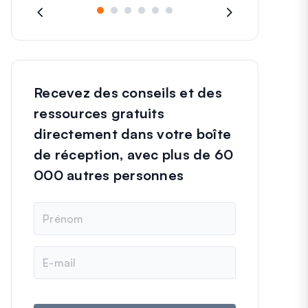
Recevez des conseils et des
ressources gratuits
directement dans votre boîte
de réception, avec plus de 60
000 autres personnes
N
o
m
E
-
m
a
i