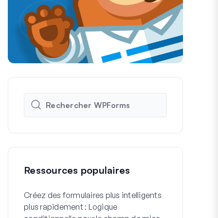
Ressources populaires
Créez des formulaires plus intelligents
Comment cré
plus rapidement : Logique
formulaire d'