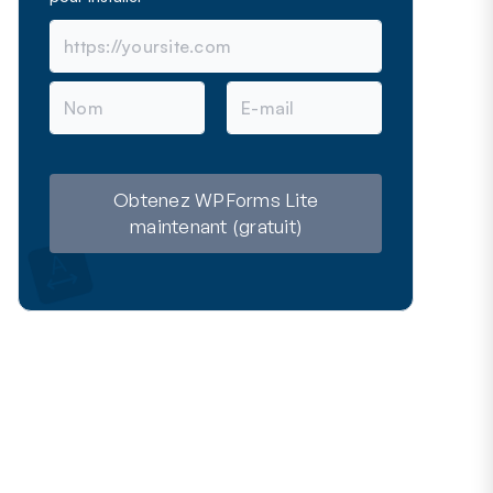
N
E
o
-
m
m
a
i
l
Obtenez WPForms Lite
maintenant (gratuit)