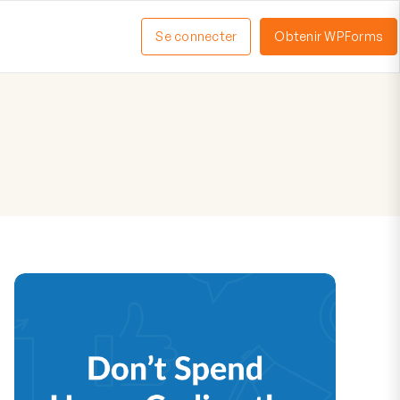
Se connecter
Obtenir WPForms
ctiver
enu