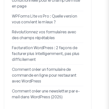
conditionnelle pour le champ de mise
WordPress
en page
Intégratio
WPForms Lite vs Pro : Quelle version
Connectez 
vous convient le mieux ?
7 meilleurs 
Révolutionnez vos formulaires avec
formulaires 
des champs répétables
Comment dém
Facturation WordPress : 2 façons de
Comment cré
facturer plus intelligemment, pas plus
plusieurs ét
difficilement
code)
Comment créer un formulaire de
Ligne d’adres
commande en ligne pour restaurant
À quoi serv
avec WordPress
Comment créer une newsletter par e-
mail dans WordPress (2025)