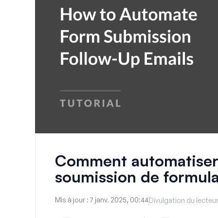
Comment automatiser l
soumission de formula
Mis à jour :
7 janv. 2025, 00:44
Divulgation du lecteu