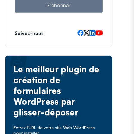
l
S'abonner
Suivez-nous
Le meilleur plugin de
création de
formulaires
WordPress par
glisser-déposer
Entrez l'URL de votre site Web WordPress
pour installer