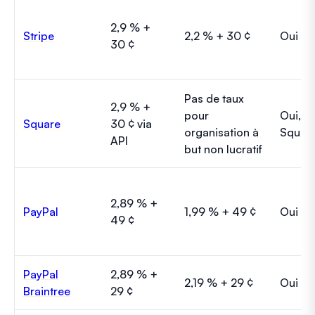
2,9 % +
Stripe
2,2 % + 30 ¢
Oui
30 ¢
Pas de taux
2,9 % +
pour
Oui, a
Square
30 ¢ via
organisation à
Square
API
but non lucratif
2,89 % +
PayPal
1,99 % + 49 ¢
Oui
49 ¢
PayPal
2,89 % +
2,19 % + 29 ¢
Oui
Braintree
29 ¢