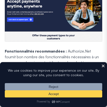
Fonctionnalités recommandées :
Authorize.Net
fournit bon nombre des fonctionnalités nécessaires à un
processeur de paiement, et il est en plus adapté aux
organisations à but non lucratif.
Sécurité :
Authorize.Net utilise des outils avancés
de détection de fraude pour protéger les données
des donateurs. La plateforme utilise le cryptage et
la tokenisation, garantissant que les informations
sensibles sont transmises et stockées en toute