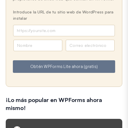
Introduce la URL de tu sitio web de WordPress para
instalar
N
C
o
o
m
r
b
r
Obtén WPForms Lite ahora (gratis)
r
e
e
o
e
l
e
¡Lo más popular en WPForms ahora
c
t
mismo!
r
ó
n