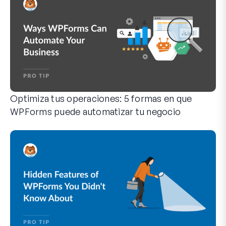
i
c
o
Optimiza tus operaciones: 5 formas en que
WPForms puede automatizar tu negocio
WPForms puede ayudarte a eliminar los pasos manuales que 