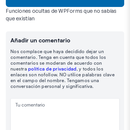
Funciones ocultas de WPForms que no sabías
que existían
Descubre el poder oculto de WPForms con estas funciones m
Tanto si eres un usuario experimentado de WPForms como si
Añadir un comentario
Nos complace que haya decidido dejar un
comentario. Tenga en cuenta que todos los
comentarios se moderan de acuerdo con
nuestra
política de privacidad
, y todos los
enlaces son nofollow. NO utilice palabras clave
en el campo del nombre. Tengamos una
conversación personal y significativa.
Tu comentario