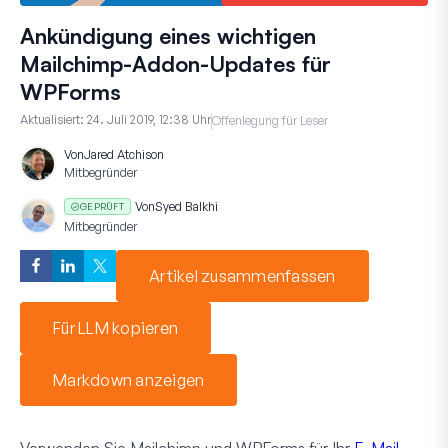
Ankündigung eines wichtigen
Mailchimp-Addon-Updates für
WPForms
Aktualisiert:
24. Juli 2019, 12:38 Uhr
Offenlegung für Leser
Von
Jared Atchison
Mitbegründer
Von
Syed Balkhi
GEPRÜFT
Mitbegründer
Artikel zusammenfassen
Für LLM kopieren
Markdown anzeigen
Verwenden Sie Mailchimp und WPForms für Ihr
E-Mail-