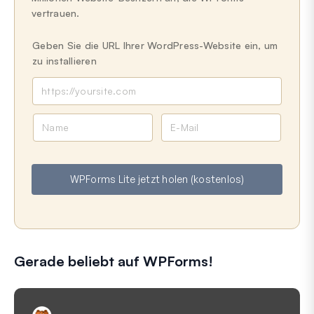
vertrauen.
Geben Sie die URL Ihrer WordPress-Website ein, um
zu installieren
N
E
a
-
m
M
e
a
WPForms Lite jetzt holen (kostenlos)
i
l
Gerade beliebt auf WPForms!