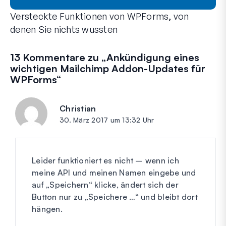
Versteckte Funktionen von WPForms, von
denen Sie nichts wussten
Entdecken Sie die verborgene Kraft von WPForms mit diesen 
Ob Sie ein erfahrener WPForms-Benutzer sind oder gerade er
13 Kommentare zu „
Ankündigung eines
wichtigen Mailchimp Addon-Updates für
WPForms
“
Christian
sagt:
30. März 2017 um 13:32 Uhr
Leider funktioniert es nicht – wenn ich
meine API und meinen Namen eingebe und
auf „Speichern“ klicke, ändert sich der
Button nur zu „Speichere …“ und bleibt dort
hängen.