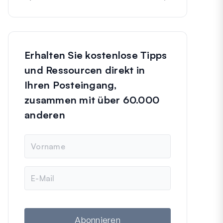
Erhalten Sie kostenlose Tipps
und Ressourcen direkt in
Ihren Posteingang,
zusammen mit über 60.000
anderen
N
a
m
e
E
-
M
a
i
l
Abonnieren