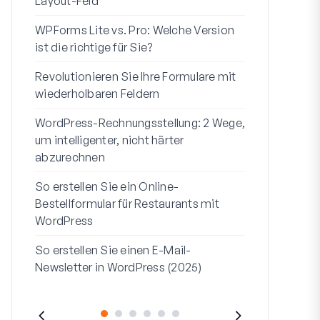
Layout-Feld
Benutzerregi
WPForms Lite vs. Pro: Welche Version
WPForms Wo
ist die richtige für Sie?
Ohne Code 
Revolutionieren Sie Ihre Formulare mit
7 beste Form
wiederholbaren Feldern
Logik
WordPress-Rechnungsstellung: 2 Wege,
So starten S
um intelligenter, nicht härter
bis Ende
abzurechnen
So erstellen
So erstellen Sie ein Online-
Formular in
Bestellformular für Restaurants mit
Adresszeile 1
WordPress
sie verwend
So erstellen Sie einen E-Mail-
Newsletter in WordPress (2025)