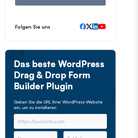
Folgen Sie uns
Das beste WordPress
Drag & Drop Form
Builder Plugin
Geben Sie die URL Ihrer WordPress-Website
ein, um
zu installieren
N
E