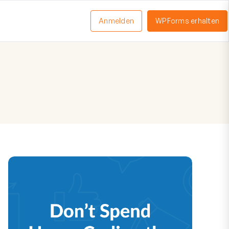
Anmelden
WPForms erhalten
nü
schalten