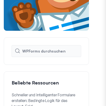
Beliebte Ressourcen
Schneller und intelligenter Formulare
So erstellen
erstellen: Bedingte Logik für das
WordPress-