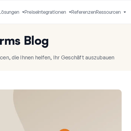
Lösungen
Preise
Integrationen
Referenzen
Ressourcen
Menü
Menü
Menü
Me
mschalten
umschalten
umschalten
um
rms Blog
en, die Ihnen helfen, Ihr Geschäft auszubauen