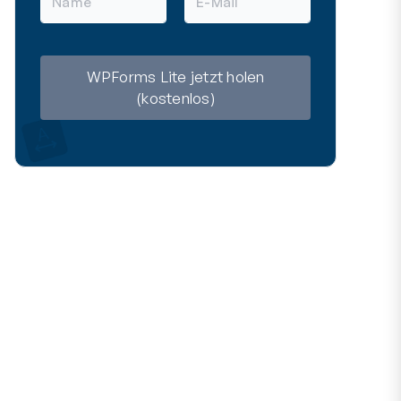
a
-
m
M
e
a
i
l
WPForms Lite jetzt holen
(kostenlos)