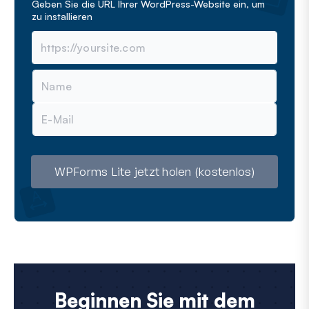
Geben Sie die URL Ihrer WordPress-Website ein, um
zu installieren
N
a
m
E
e
-
M
a
i
l
WPForms Lite jetzt holen (kostenlos)
Beginnen Sie mit dem