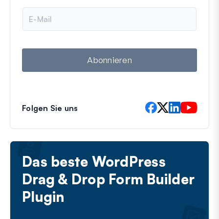
e
E
-
M
a
i
l
Abonnieren
Folgen Sie uns
Das beste WordPress
Drag & Drop Form Builder
Plugin