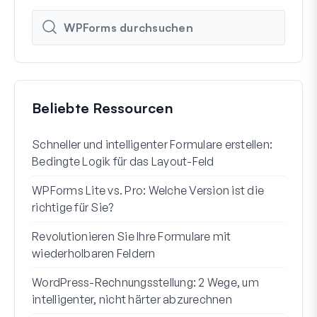
Beliebte Ressourcen
Schneller und intelligenter Formulare erstellen:
So e
Bedingte Logik für das Layout-Feld
Benu
WPForms Lite vs. Pro: Welche Version ist die
WPF
richtige für Sie?
Code
Revolutionieren Sie Ihre Formulare mit
7 be
wiederholbaren Feldern
So s
WordPress-Rechnungsstellung: 2 Wege, um
So e
intelligenter, nicht härter abzurechnen
Word