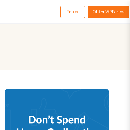
Entrar
Obter WPForms
ternar
enu