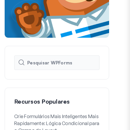
Recursos Populares
Crie Formulários Mais Inteligentes Mais
Como Criar 
Rapidamente: Lógica Condicional para
de Usuário 