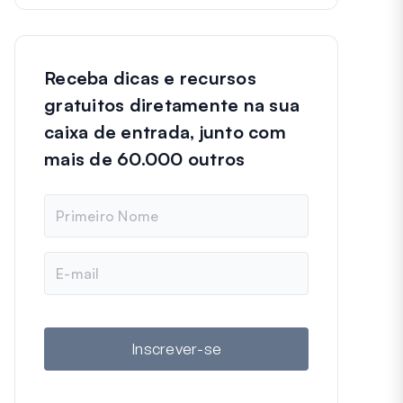
Receba dicas e recursos
gratuitos diretamente na sua
caixa de entrada, junto com
mais de 60.000 outros
N
o
m
e
E
-
m
a
i
l
Inscrever-se