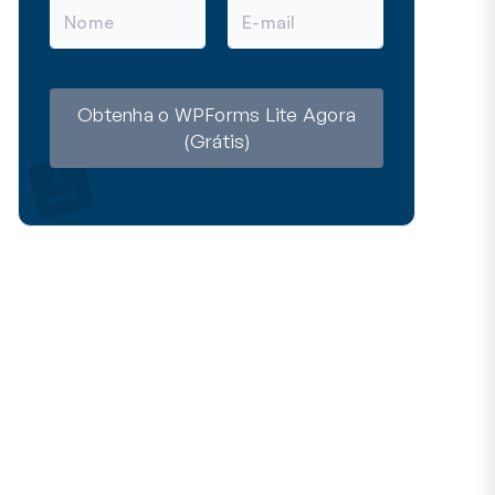
N
E
o
-
m
m
e
a
i
l
Obtenha o WPForms Lite Agora
(Grátis)