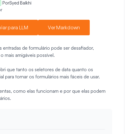
Por
Syed Balkhi
r
iar para LLM
Ver Markdown
as entradas de formulário pode ser desafiador,
 o mais amigáveis possível.
ri que tanto os seletores de data quanto os
para tornar os formulários mais fáceis de usar.
amentas, como elas funcionam e por que elas podem
ários.