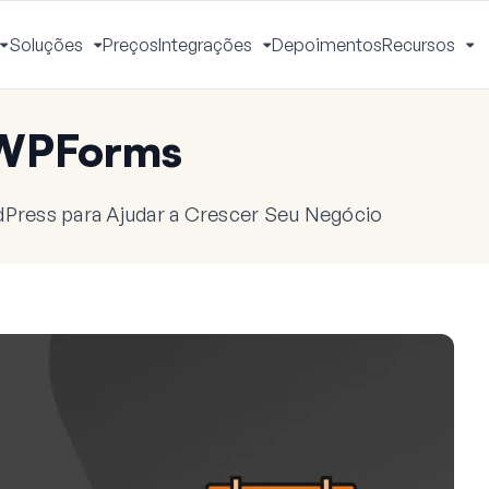
Soluções
Preços
Integrações
Depoimentos
Recursos
Alternar
Alternar
Alternar
Al
Menu
Menu
Menu
M
 WPForms
dPress para Ajudar a Crescer Seu Negócio