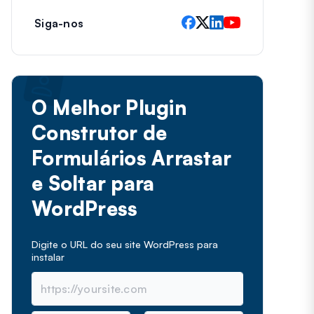
Siga-nos
O Melhor Plugin
Construtor de
Formulários Arrastar
e Soltar para
WordPress
Digite o URL do seu site WordPress para
instalar