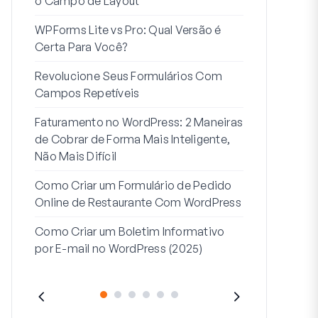
o Campo de Layout
Integração
WPForms Lite vs Pro: Qual Versão é
Conecte Se
Certa Para Você?
7 Melhores 
Revolucione Seus Formulários Com
Formulários
Campos Repetíveis
Como Inicia
Faturamento no WordPress: 2 Maneiras
Fim
de Cobrar de Forma Mais Inteligente,
Como Criar u
Não Mais Difícil
Etapas no W
Como Criar um Formulário de Pedido
Linha de End
Online de Restaurante Com WordPress
Endereço 2:
Como Criar um Boletim Informativo
(+EXEMPLO
por E-mail no WordPress (2025)