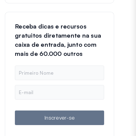
Receba dicas e recursos
gratuitos diretamente na sua
caixa de entrada, junto com
mais de 60.000 outros
N
o
m
e
E
-
m
a
i
l
Inscrever-se