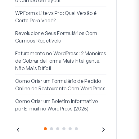
o Campo de Layout
Integração
WPForms Lite vs Pro: Qual Versão é
Conecte Se
Certa Para Você?
7 Melhores 
Revolucione Seus Formulários Com
Formulários
Campos Repetíveis
Como Inicia
Faturamento no WordPress: 2 Maneiras
Fim
de Cobrar de Forma Mais Inteligente,
Como Criar u
Não Mais Difícil
Etapas no W
Como Criar um Formulário de Pedido
Linha de End
Online de Restaurante Com WordPress
Endereço 2:
Como Criar um Boletim Informativo
(+EXEMPLO
por E-mail no WordPress (2025)