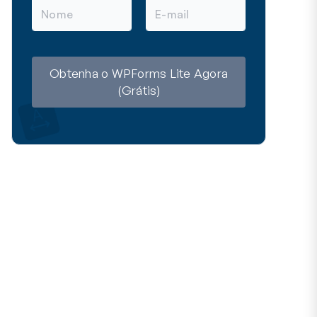
N
E
o
-
m
m
e
a
i
l
Obtenha o WPForms Lite Agora
(Grátis)