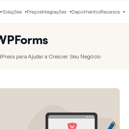
Soluções
Preços
Integrações
Depoimentos
Recursos
Alternar
Alternar
Alternar
Al
Menu
Menu
Menu
M
 WPForms
dPress para Ajudar a Crescer Seu Negócio