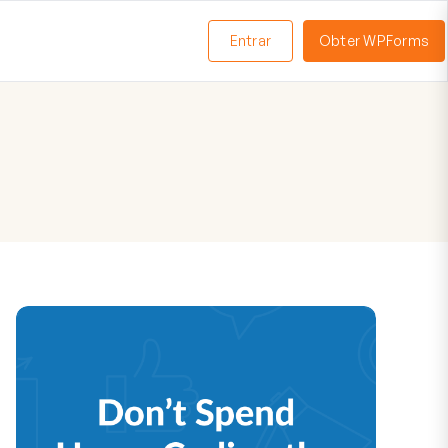
Entrar
Obter WPForms
ternar
enu