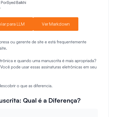
Por
Syed Balkhi
r
iar para LLM
Ver Markdown
resa ou gerente de site e está frequentemente
ite.
trônica e quando uma manuscrita é mais apropriada?
s? Você pode usar essas assinaturas eletrônicas em seu
escobrir o que as diferencia.
uscrita: Qual é a Diferença?