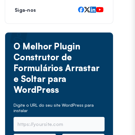
Siga-nos
O Melhor Plugin
Construtor de
Formulários Arrastar
e Soltar para
WordPress
Digite o URL do seu site WordPress para
instalar