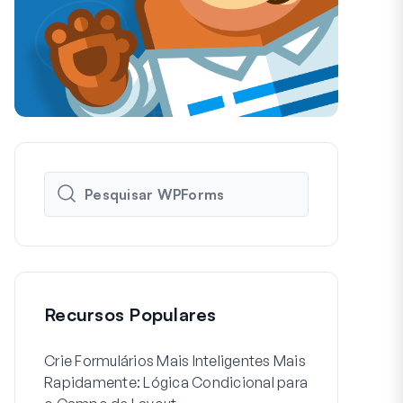
Recursos Populares
Crie Formulários Mais Inteligentes Mais
Como Criar 
Rapidamente: Lógica Condicional para
de Usuário 