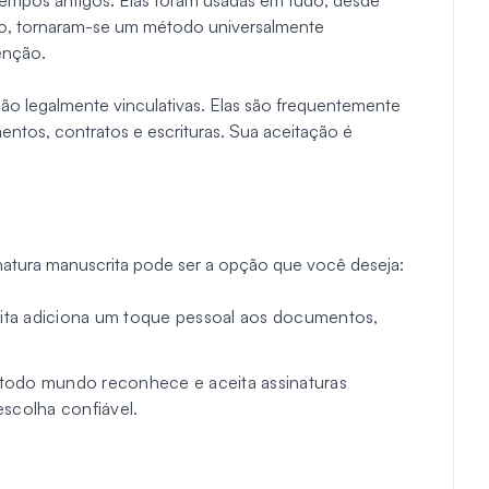
tempos antigos. Elas foram usadas em tudo, desde
po, tornaram-se um método universalmente
enção.
são legalmente vinculativas. Elas são frequentemente
entos, contratos e escrituras. Sua aceitação é
natura manuscrita pode ser a opção que você deseja:
rita adiciona um toque pessoal aos documentos,
 todo mundo reconhece e aceita assinaturas
scolha confiável.