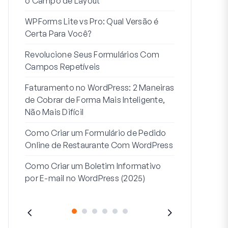
o Campo de Layout
Integração
WPForms Lite vs Pro: Qual Versão é
Conecte Se
Certa Para Você?
7 Melhores 
Revolucione Seus Formulários Com
Formulários
Campos Repetíveis
Como Inicia
Faturamento no WordPress: 2 Maneiras
Fim
de Cobrar de Forma Mais Inteligente,
Como Criar u
Não Mais Difícil
Etapas no W
Como Criar um Formulário de Pedido
Linha de End
Online de Restaurante Com WordPress
Endereço 2:
Como Criar um Boletim Informativo
(+EXEMPLO
por E-mail no WordPress (2025)