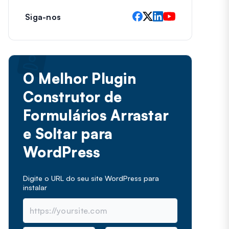
Siga-nos
O Melhor Plugin
Construtor de
Formulários Arrastar
e Soltar para
WordPress
Digite o URL do seu site WordPress para
instalar