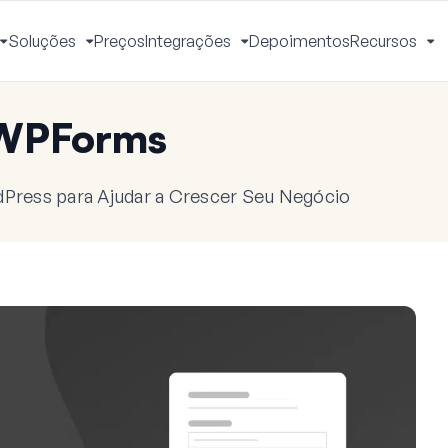
Soluções
Preços
Integrações
Depoimentos
Recursos
Alternar
Alternar
Alternar
Al
Menu
Menu
Menu
M
 WPForms
dPress para Ajudar a Crescer Seu Negócio