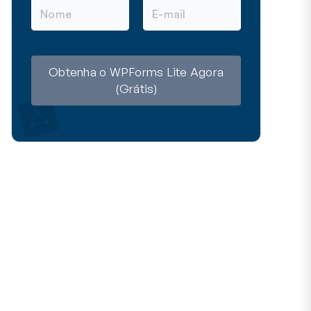
N
E
o
-
m
m
e
a
i
l
Obtenha o WPForms Lite Agora
(Grátis)