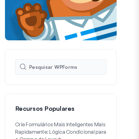
Recursos Populares
Crie Formulários Mais Inteligentes Mais
Como Criar 
Rapidamente: Lógica Condicional para
de Usuário 