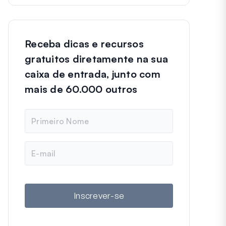
Receba dicas e recursos
gratuitos diretamente na sua
caixa de entrada, junto com
mais de 60.000 outros
N
o
m
e
E
-
m
a
i
l
Inscrever-se