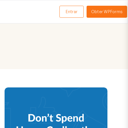
Entrar
Obter WPForms
ternar
enu