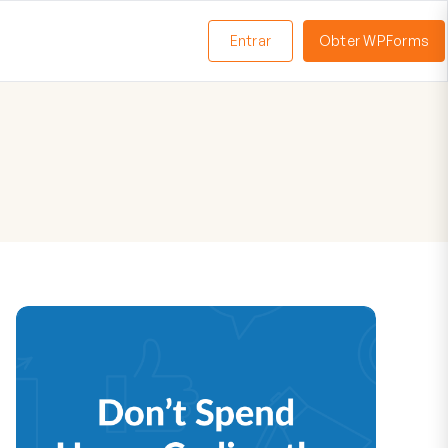
Entrar
Obter WPForms
ternar
enu