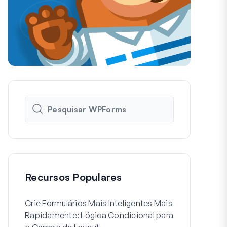
Recursos Populares
Crie Formulários Mais Inteligentes Mais
Como Criar 
Rapidamente: Lógica Condicional para
de Usuário 