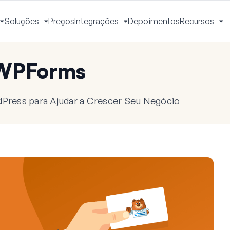
Soluções
Preços
Integrações
Depoimentos
Recursos
Alternar
Alternar
Alternar
Al
Menu
Menu
Menu
M
 WPForms
dPress para Ajudar a Crescer Seu Negócio