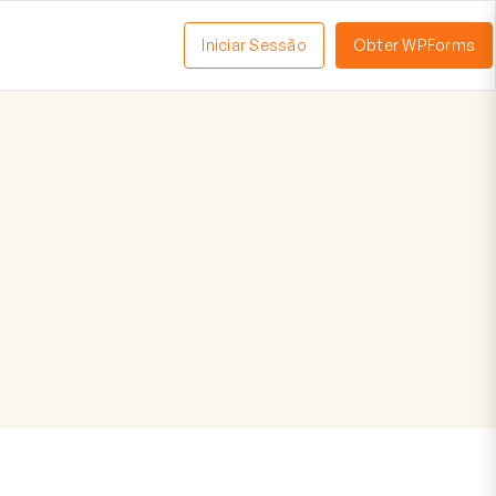
Iniciar Sessão
Obter WPForms
tivar
enu