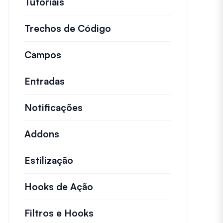
Tutoriais
Tutoriais úteis e outros artigos ma
Trechos de Código
Snippets de código rápid
Campos
Entradas
Notificações
Addons
Estilização
Hooks de Ação
Detalhes sobre ações chave 
Filtros e Hooks
Informações sobre filtros út