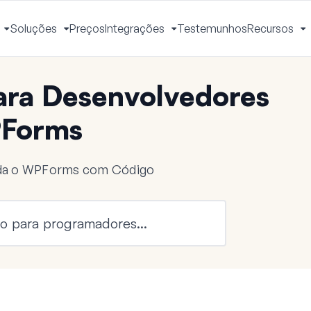
Soluções
Preços
Integrações
Testemunhos
Recursos
Ativar
Ativar
Ativar
A
Menu
Menu
Menu
M
ra Desenvolvedores
Forms
nda o WPForms com Código