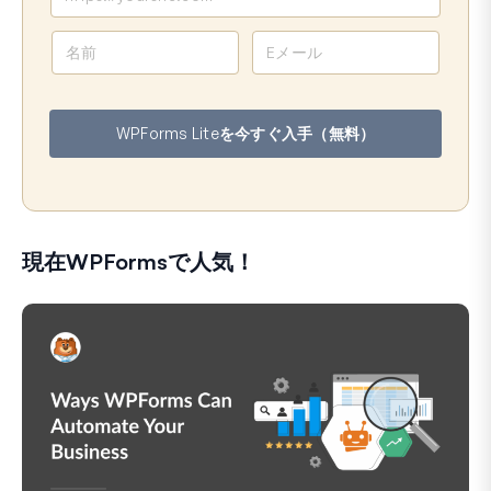
名
メ
前
ー
ル
ア
WPForms Liteを今すぐ入手（無料）
ド
レ
ス
現在WPFormsで人気！