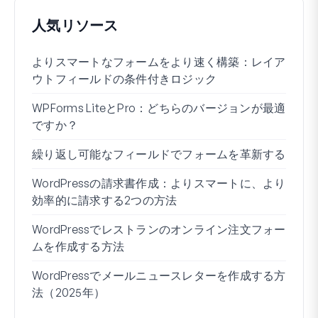
人気リソース
よりスマートなフォームをより速く構築：レイア
Wo
ウトフィールドの条件付きロジック
る方
WPForms LiteとPro：どちらのバージョンが最適
WP
ですか？
接続
繰り返し可能なフィールドでフォームを革新する
条件
ー7
WordPressの請求書作成：よりスマートに、より
効率的に請求する2つの方法
ブロ
WordPressでレストランのオンライン注文フォー
Wo
ムを作成する方法
方法
WordPressでメールニュースレターを作成する方
住所
法（2025年）