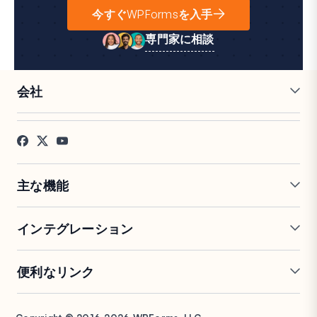
今すぐWPFormsを入手
専門家に相談
会社
採用情報
アフィリエイト
お客様の声
ブログ
お問い合わせ
FTC開示
プレス
主な機能
オンラインフォームビルダー
複数ページフォーム
インテグレーション
条件付きロジック
リピーターフィールド
会話型フォーム
PDF生成
Mailchimp
Slack
便利なリンク
フォームランディングページ
投稿送信
Google Sheets
Brevo
エントリー管理
署名フォーム
Salesforce
Stripe
サポート
WP Mail SMTP
フォーム放棄
スパム保護
HubSpot
PayPal