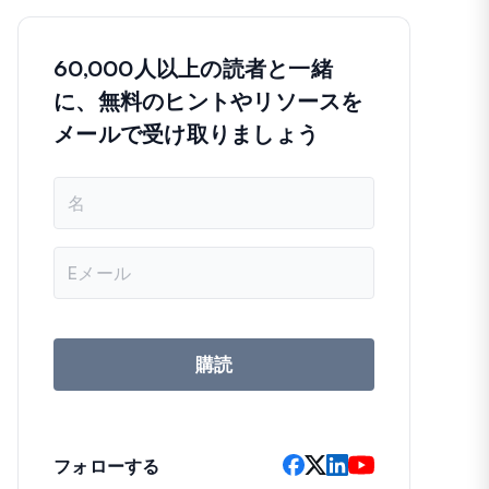
60,000人以上の読者と一緒
に、無料のヒントやリソースを
メールで受け取りましょう
名
前
メ
ー
ル
ア
ド
レ
購読
ス
フォローする