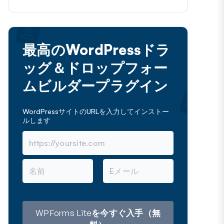
最高のWordPressドラ
ッグ＆ドロップフォー
ムビルダープラグイン
WordPressサイトのURLを入力してインストー
ルします
名
メ
前
ー
ル
ア
ド
レ
WPForms Liteを今すぐ入手（無
ス