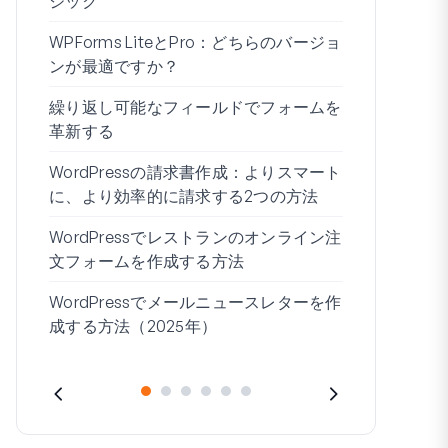
ジック
WPForms 
WPForms LiteとPro：どちらのバージョ
ドなしで接
ンが最適ですか？
条件付きロ
繰り返し可能なフィールドでフォームを
ムビルダー7
革新する
ブログの始
WordPressの請求書作成：よりスマート
WordPre
に、より効率的に請求する2つの方法
作成する方
WordPressでレストランのオンライン注
住所1と住所
文フォームを作成する方法
WordPressでメールニュースレターを作
成する方法（2025年）