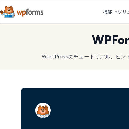
機能
ソリ
メ
ニ
ュ
WPFo
ー
を
切
WordPressのチュートリアル、
り
替
え
る