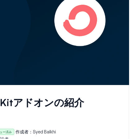
rtKitアドオンの紹介
作成者：
Syed Balkhi
ュー済み
設者