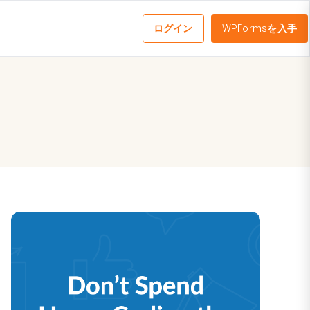
ログイン
WPFormsを入手
メ
ニ
ュ
ー
を
切
り
替
え
る