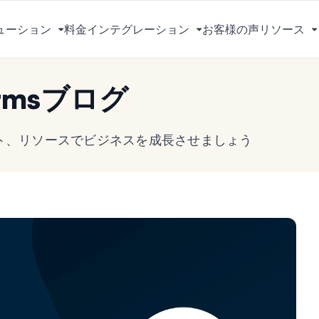
ューション
料金
インテグレーション
お客様の声
リソース
メ
メ
ニ
ニ
ュ
ュ
rmsブログ
ー
ー
を
を
切
切
ヒント、リソースでビジネスを成長させましょう
り
り
替
替
え
え
る
る