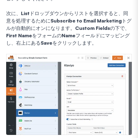
次に、
List
ドロップダウンからリストを選択すると、同
意を処理するために
Subscribe to Email Marketing
トグ
ルが自動的にオンになります。
Custom Fields
の下で、
First Name
をフォームの
Name
フィールドにマッピング
し、右上にある
Save
をクリックします。