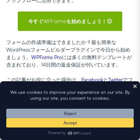
アップフローに活用できます。
今すぐWPFormsを始めましょう！🙂
フォームの作成準備はできましたか？最も簡単な
WordPressフォームビルダープラグインで今日から始め
ましょう。
WPForms Pro
には多くの無料テンプレートが
含まれており、14日間の返金保証が付いています。
この記事がお役に立った場合は、
Facebook
と
Twitter
でフ
ォローして、WordPressの無料チュートリアルやガイド
をさらにご覧ください。
開示
：当社のコンテンツは読者によってサポートされています。これは、
一部のリンクをクリックすると、手数料が発生する可能性があることを意
味します。
WPFormsがどのように資金調達されているか、なぜそれが重
要なのか、そしてどのように私たちをサポートできるかをご覧ください
。