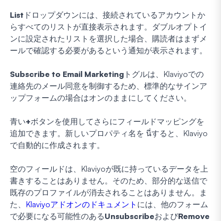
List
ドロップダウンには、接続されているアカウントか
らすべてのリストが直接表示されます。ダブルオプトイ
ンに設定されたリストを選択した場合、購読者はまずメ
ールで確認する必要があるという通知が表示されます。
Subscribe to Email Marketing
トグルは、Klaviyoでの
連絡先のメール同意を制御するため、標準的なサインア
ップフォームの場合はオンのままにしてください。
青い
+
ボタンを使用してさらにフィールドマッピングを
追加できます。新しいプロパティ名を นี่すると、Klaviyo
で自動的に作成されます。
空のフィールドは、Klaviyoが既に持っているデータを上
書きすることはありません。そのため、部分的な送信で
既存のプロファイルが消去されることはありません。ま
た、
Klaviyoアドオンのドキュメント
には、他のフォーム
で必要になる可能性のある
Unsubscribe
および
Remove