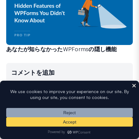
あなたが知らなかったWPFormsの隠し機能
フォーム作成体験を変えることができる、あまり知られてい
経験豊富なWPFormsユーザーの方も、初心者の方も、
コメントを追加
コメントを残していただきありがとうございます。
コメントはすべて、当社の
プライバシーポリシー
に
従ってモデレーションされます。また、すべてのリ
ンクはnofollowとなります。名前フィールドにキー
ワードを使用しないでください。個人的で有意義な
会話をしましょう。
あなたのコメント