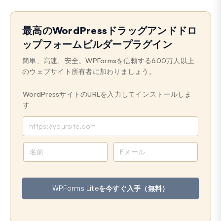
最高のWordPressドラッグアンドドロ
ップフォームビルダープラグイン
簡単、高速、安全。WPFormsを信頼する600万人以上
のウェブサイト所有者に加わりましょう。
WordPressサイトのURLを入力してインストールしま
す
名
メ
前
ー
ル
ア
WPForms Liteを今すぐ入手（無料）
ド
レ
ス