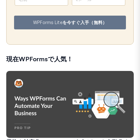
前
ー
ル
ア
WPForms Liteを今すぐ入手（無料）
ド
レ
ス
現在WPFormsで人気！