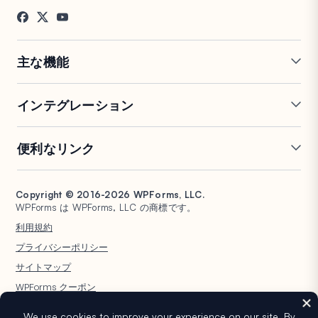
お客様の声
ブログ
お問い合わせ
FTC開示
プレス
主な機能
オンラインフォームビルダー
複数ページフォーム
インテグレーション
条件付きロジック
リピーターフィールド
会話型フォーム
PDF生成
Mailchimp
Slack
便利なリンク
フォームランディングページ
投稿送信
Google Sheets
Brevo
エントリー管理
署名フォーム
Salesforce
Stripe
サポート
WP Mail SMTP
フォーム放棄
スパム保護
HubSpot
PayPal
Copyright © 2016-2026 WPForms, LLC.
ドキュメント
WPConsent
WPForms は WPForms, LLC の商標です。
フォーム通知
アンケートと投票
Google ドライブ
Square
プランと料金
Universally
利用規約
ファイルアップロード
ユーザー登録
WordPress ホスティング
非営利団体向け WordPress
プライバシーポリシー
計算フォーム
クイズ
フォーム
WPBeginner
サイトマップ
ジオロケーションフォーム
WPForms AI
WPForms クーポン