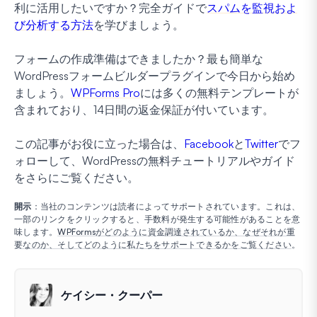
利に活用したいですか？完全ガイドで
スパムを監視およ
び分析する方法
を学びましょう。
フォームの作成準備はできましたか？最も簡単な
WordPressフォームビルダープラグインで今日から始め
ましょう。
WPForms Pro
には多くの無料テンプレートが
含まれており、14日間の返金保証が付いています。
この記事がお役に立った場合は、
Facebook
と
Twitter
でフ
ォローして、WordPressの無料チュートリアルやガイド
をさらにご覧ください。
開示
：当社のコンテンツは読者によってサポートされています。これは、
一部のリンクをクリックすると、手数料が発生する可能性があることを意
味します。
WPFormsがどのように資金調達されているか、なぜそれが重
要なのか、そしてどのように私たちをサポートできるかをご覧ください
。
ケイシー・クーパー