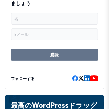
ましょう
名
前
メ
ー
ル
ア
ド
レ
購読
ス
フォローする
最高のWordPressドラッグ