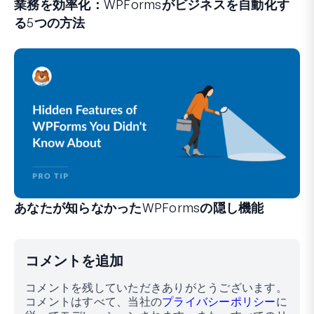
業務を効率化：WPFormsがビジネスを自動化す
る5つの方法
WPFormsは、手間のかかるシステムや複雑なワークフ
あなたが知らなかったWPFormsの隠し機能
フォーム作成体験を変えることができる、あまり知られてい
経験豊富なWPFormsユーザーの方も、初心者の方も、
コメントを追加
コメントを残していただきありがとうございます。
コメントはすべて、当社の
プライバシーポリシー
に