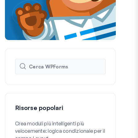
Risorse popolari
Crea moduli più intelligenti più
Come Creare
velocemente: logica condizionale per il
Registrazio