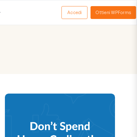
Accedi
Ottieni WPForms
Apri
Menu