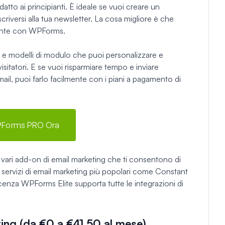
tto ai principianti. È ideale se vuoi creare un
scriversi alla tua newsletter. La cosa migliore è che
tamente con WPForms.
 e modelli di modulo che puoi personalizzare e
isitatori. E se vuoi risparmiare tempo e inviare
mail, puoi farlo facilmente con i piani a pagamento di
PForms PRO Ora
 vari add-on di email marketing che ti consentono di
 servizi di email marketing più popolari come Constant
icenza WPForms Elite supporta tutte le integrazioni di
ting (da €0 a €41,50 al mese)