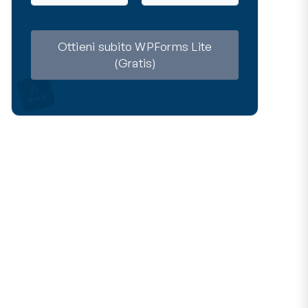
m
a
e
i
l
Ottieni subito WPForms Lite
(Gratis)