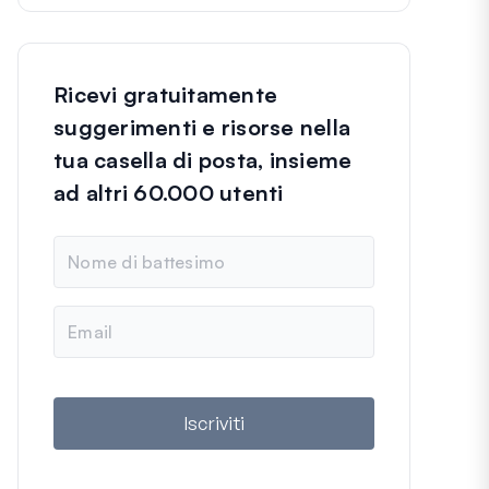
Ricevi gratuitamente
suggerimenti e risorse nella
tua casella di posta, insieme
ad altri 60.000 utenti
N
o
m
e
E
m
a
i
l
Iscriviti