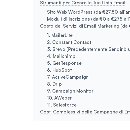
Strumenti per Creare la Tua Lista Email
Sito Web WordPress (da €27,50 all'a
Moduli di Iscrizione (da €0 a €275 all
Costo dei Servizi di Email Marketing (da
1. MailerLite
2. Constant Contact
3. Brevo (Precedentemente Sendinblu
4. Mailchimp
5. GetResponse
6. HubSpot
7. ActiveCampaign
8. Drip
9. Campaign Monitor
10. AWeber
11. Salesforce
Costi Complessivi delle Campagne di Em