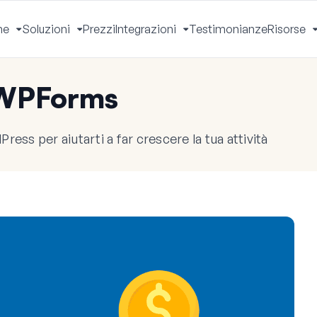
he
Soluzioni
Prezzi
Integrazioni
Testimonianze
Risorse
Apri
Apri
Apri
Menu
Menu
Menu
 WPForms
ress per aiutarti a far crescere la tua attività