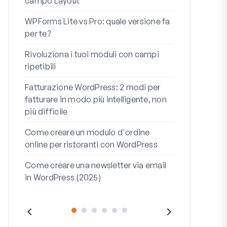
campo Layout
Integrazion
WPForms Lite vs Pro: quale versione fa
WooCommerc
per te?
codice
Rivoluziona i tuoi moduli con campi
I 7 migliori 
ripetibili
logica condi
Fatturazione WordPress: 2 modi per
Come avviare 
fatturare in modo più intelligente, non
fine
più difficile
Come Creare
Come creare un modulo d'ordine
WordPress (
online per ristoranti con WordPress
Riga dell'ind
Come creare una newsletter via email
dell'indirizz
in WordPress (2025)
(+ESEMPI)