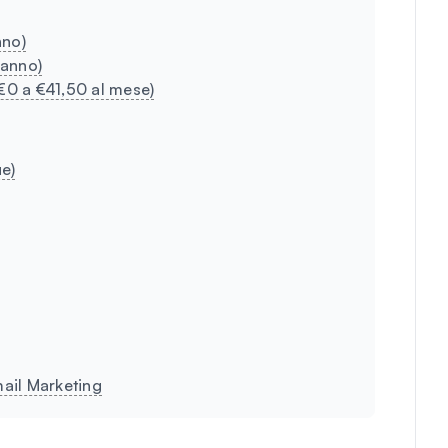
nno)
'anno)
 €0 a €41,50 al mese)
e)
ail Marketing