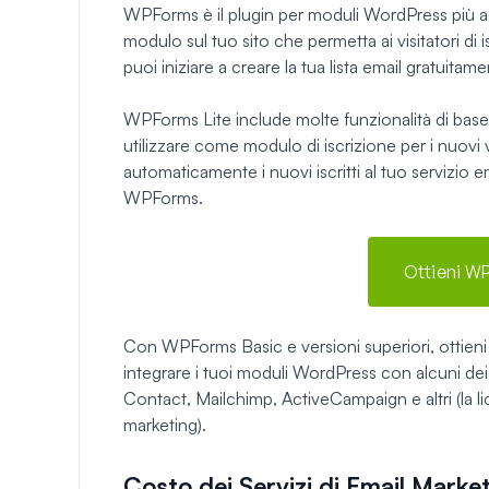
WPForms è il plugin per moduli WordPress più ada
modulo sul tuo sito che permetta ai visitatori di i
puoi iniziare a creare la tua lista email gratui
WPForms Lite include molte funzionalità di base
utilizzare come modulo di iscrizione per i nuovi v
automaticamente i nuovi iscritti al tuo servizio e
WPForms.
Ottieni W
Con WPForms Basic e versioni superiori, ottieni
integrare i tuoi moduli WordPress con alcuni dei
Contact, Mailchimp, ActiveCampaign e altri (la l
marketing).
Costo dei Servizi di Email Marke