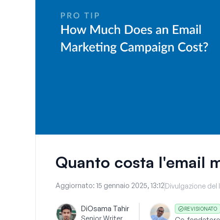
Quanto costa l'email 
Aggiornato:
15 gennaio 2025, 13:12
Divulgazione del 
Di
Osama Tahir
REVISIONATO
Senior Writer
Co-fondatore