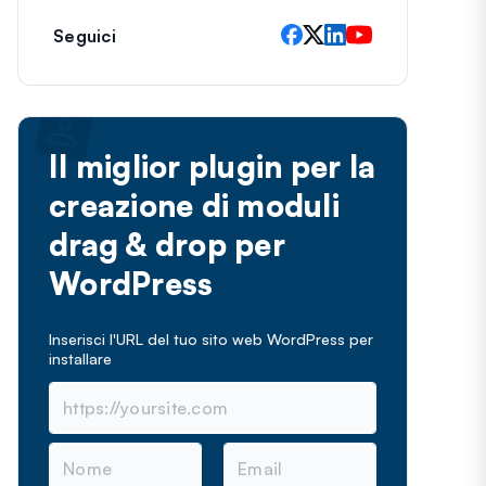
Seguici
Il miglior plugin per la
creazione di moduli
drag & drop per
WordPress
Inserisci l'URL del tuo sito web WordPress per
installare
N
E
o
m