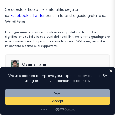
Se questo articolo ti è stato utile, seguici
su
Facebook
e
Twitter
per altri tutorial e guide gratuite su
WordPress.
Divulgazione
: i nostri contenuti sono supportati dai lettori. Ciò
significa che se fai clic su alcuni dei nostri link, potremmo guadagnare
una commissione.
Scopri come viene finanziato WPForms, perché è
importante e come puoi supportarci
.
Osama Tahir
Osama è uno scrittore senior di WPForms. È
specializzato nello smontare i plugin di WordPress
per testarli e condividere le sue intuizioni con il
mondo.
Scopri di più