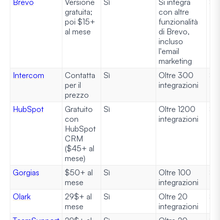
Brevo
Versione
Sì
Si integra
Sì
gratuita;
con altre
poi $15+
funzionalità
al mese
di Brevo,
incluso
l'email
marketing
Intercom
Contatta
Sì
Oltre 300
Sì
per il
integrazioni
prezzo
HubSpot
Gratuito
Sì
Oltre 1200
Sì
con
integrazioni
HubSpot
CRM
($45+ al
mese)
Gorgias
$50+ al
Sì
Oltre 100
Sì
mese
integrazioni
Olark
29$+ al
Sì
Oltre 20
Sì
mese
integrazioni