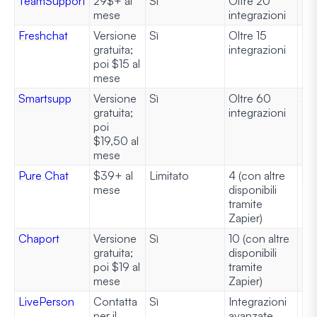
TeamSupport
29$+ al
Sì
Oltre 20
Sì
mese
integrazioni
Freshchat
Versione
Sì
Oltre 15
Sì
gratuita;
integrazioni
poi $15 al
mese
Smartsupp
Versione
Sì
Oltre 60
Sì
gratuita;
integrazioni
poi
$19,50 al
mese
Pure Chat
$39+ al
Limitato
4 (con altre
Sì
mese
disponibili
tramite
Zapier)
Chaport
Versione
Sì
10 (con altre
Sì
gratuita;
disponibili
poi $19 al
tramite
mese
Zapier)
LivePerson
Contatta
Sì
Integrazioni
Per
per il
avanzate
av