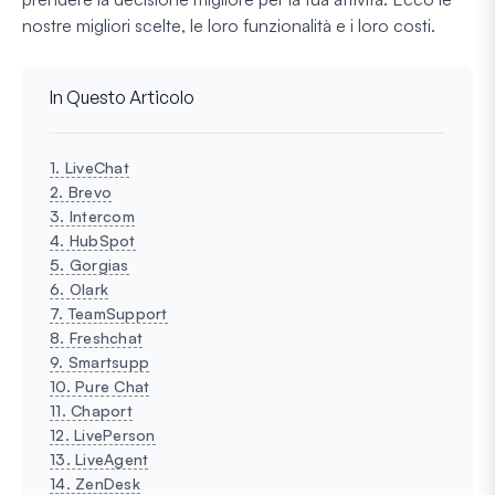
nostre migliori scelte, le loro funzionalità e i loro costi.
In Questo Articolo
1. LiveChat
2. Brevo
3. Intercom
4. HubSpot
5. Gorgias
6. Olark
7. TeamSupport
8. Freshchat
9. Smartsupp
10. Pure Chat
11. Chaport
12. LivePerson
13. LiveAgent
14. ZenDesk