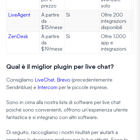
prezzo
solo
LiveAgent
A partire
Sì
Oltre 200
Sì
da
integrazioni
$15/mese
disponibili
ZenDesk
A partire
Sì
Oltre 1.000
Sì
da
app e
$19/mese
integrazioni
Qual è il miglior plugin per live chat?
Consigliamo
LiveChat
,
Brevo
(precedentemente
Sendinblue) e
Intercom
per le piccole imprese.
Sono in cima alla nostra lista di software per live chat
poiché sono convenienti, offrono un'esperienza utente
fantastica e si integrano con altri software.
Di seguito, raccogliamo i nostri risultati per aiutarti a
prendere la decisione migliore per la tua attività. Ecco le