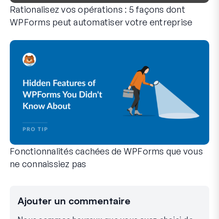
Rationalisez vos opérations : 5 façons dont
WPForms peut automatiser votre entreprise
WPForms peut vous aider à éliminer les étapes manuelles qui
Fonctionnalités cachées de WPForms que vous
ne connaissiez pas
Découvrez la puissance cachée de WPForms avec ces fonction
Que vous soyez un utilisateur expérimenté de WPForms ou qu
Ajouter un commentaire