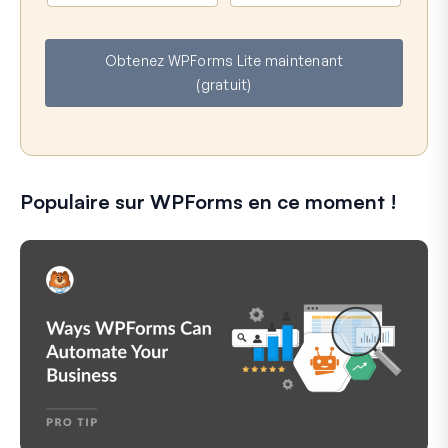
m
m
a
Obtenez WPForms Lite maintenant
i
(gratuit)
l
Populaire sur WPForms en ce moment !