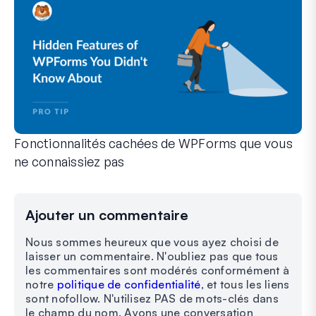
Fonctionnalités cachées de WPForms que vous
ne connaissiez pas
Découvrez la puissance cachée de WPForms avec ces fonction
Que vous soyez un utilisateur expérimenté de WPForms ou qu
Ajouter un commentaire
Nous sommes heureux que vous ayez choisi de
laisser un commentaire. N'oubliez pas que tous
les commentaires sont modérés conformément à
notre
politique de confidentialité
, et tous les liens
sont nofollow. N'utilisez PAS de mots-clés dans
le champ du nom. Ayons une conversation