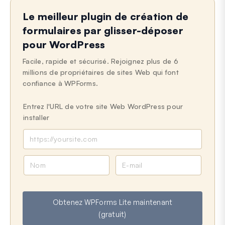
Le meilleur plugin de création de
formulaires par glisser-déposer
pour WordPress
Facile, rapide et sécurisé. Rejoignez plus de 6
millions de propriétaires de sites Web qui font
confiance à WPForms.
Entrez l'URL de votre site Web WordPress pour
installer
N
E
o
-
m
m
a
Obtenez WPForms Lite maintenant
i
(gratuit)
l