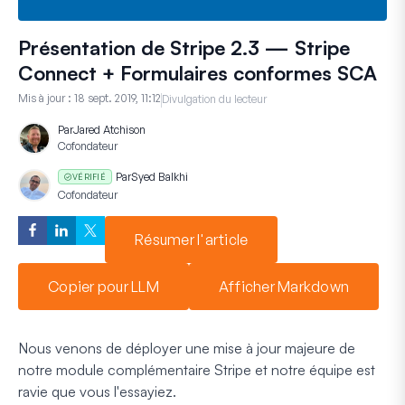
Présentation de Stripe 2.3 — Stripe
Connect + Formulaires conformes SCA
Mis à jour :
18 sept. 2019, 11:12
Divulgation du lecteur
Par
Jared Atchison
Cofondateur
Par
Syed Balkhi
VÉRIFIÉ
Cofondateur
Résumer l'article
Copier pour LLM
Afficher Markdown
Nous venons de déployer une mise à jour majeure de
notre module complémentaire Stripe et notre équipe est
ravie que vous l'essayiez.