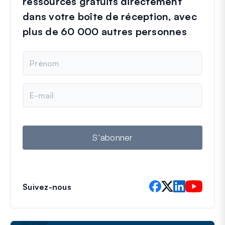
ressources gratuits directement
dans votre boîte de réception, avec
plus de 60 000 autres personnes
N
o
m
E
-
m
a
i
l
S'abonner
Suivez-nous