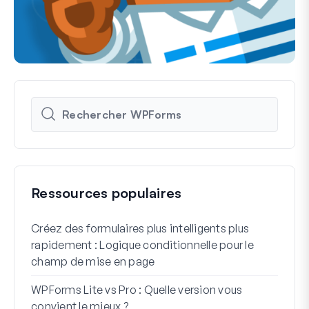
Ressources populaires
Créez des formulaires plus intelligents plus
Comm
rapidement : Logique conditionnelle pour le
d'in
champ de mise en page
Int
WPForms Lite vs Pro : Quelle version vous
Conn
convient le mieux ?