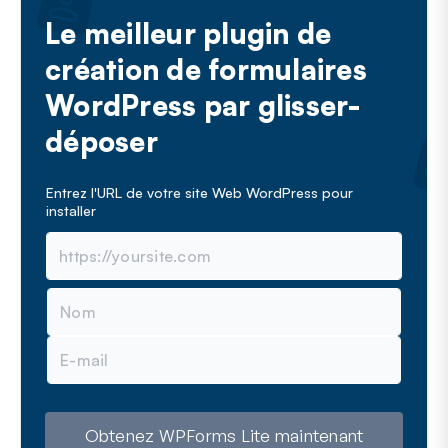
Le meilleur plugin de
création de formulaires
WordPress par glisser-
déposer
Entrez l'URL de votre site Web WordPress pour
installer
N
o
m
E
-
m
a
i
l
Obtenez WPForms Lite maintenant