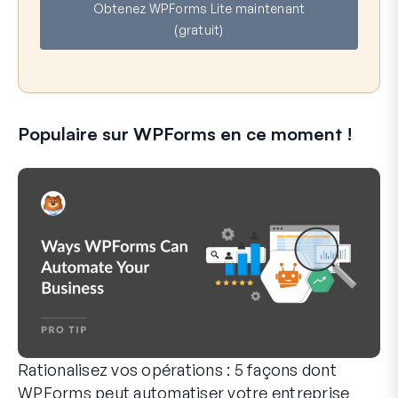
Obtenez WPForms Lite maintenant
i
(gratuit)
l
Populaire sur WPForms en ce moment !
Rationalisez vos opérations : 5 façons dont
WPForms peut automatiser votre entreprise