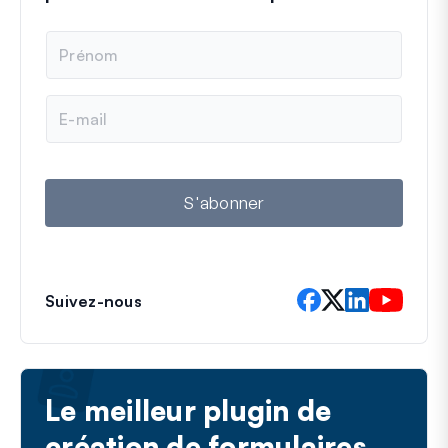
N
o
m
E
-
m
a
i
l
S'abonner
Suivez-nous
Le meilleur plugin de
création de formulaires