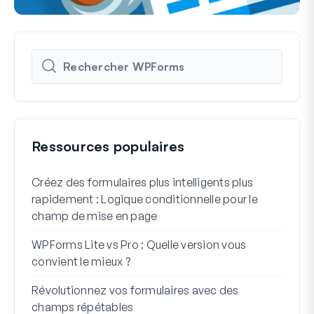
Ressources populaires
Créez des formulaires plus intelligents plus
Comm
rapidement : Logique conditionnelle pour le
d'in
champ de mise en page
Int
WPForms Lite vs Pro : Quelle version vous
Conn
convient le mieux ?
7 me
Révolutionnez vos formulaires avec des
logi
champs répétables