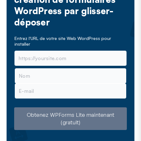
WordPress par glisser-
déposer
Entrez l'URL de votre site Web WordPress pour
installer
N
o
m
E
-
m
a
i
l
Obtenez WPForms Lite maintenant
(gratuit)