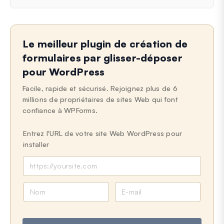
Le meilleur plugin de création de
formulaires par glisser-déposer
pour WordPress
Facile, rapide et sécurisé. Rejoignez plus de 6
millions de propriétaires de sites Web qui font
confiance à WPForms.
Entrez l'URL de votre site Web WordPress pour
installer
N
E
o
-
m
m
a