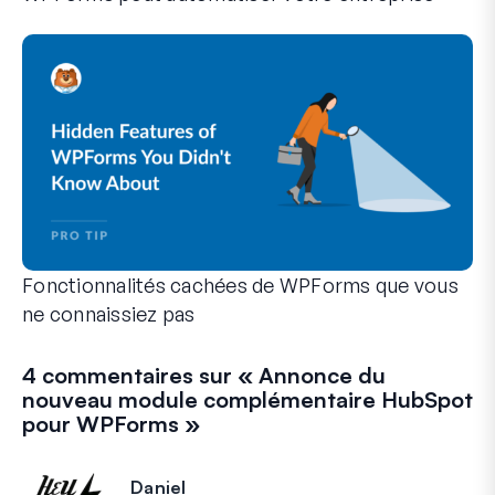
WPForms peut vous aider à éliminer les étapes manuelles qui
Fonctionnalités cachées de WPForms que vous
ne connaissiez pas
Découvrez la puissance cachée de WPForms avec ces fonction
Que vous soyez un utilisateur expérimenté de WPForms ou qu
4 commentaires sur «
Annonce du
nouveau module complémentaire HubSpot
pour WPForms
»
Daniel
dit :