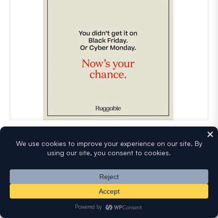
Opción B: Extiende tu rebaja hasta Año Nuevo.
Este enfoque te permite capitalizar la semana entre
Navidad y Año Nuevo. Algunos minoristas incluso se
refieren a esto como 'Semana del Boxeo'.