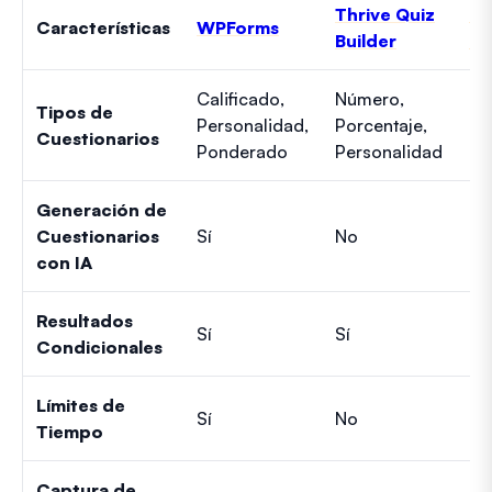
Thrive Quiz
Fo
Características
WPForms
Builder
Fo
Calificado,
Número,
Ca
Tipos de
Personalidad,
Porcentaje,
(c
Cuestionarios
Ponderado
Personalidad
pu
Generación de
Cuestionarios
Sí
No
No
con IA
Resultados
Sí
Sí
Sí
Condicionales
Límites de
Sí
No
No
Tiempo
Captura de