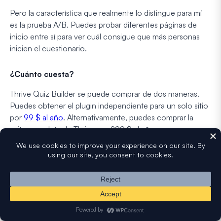
Pero la característica que realmente lo distingue para mí
es la prueba A/B. Puedes probar diferentes páginas de
inicio entre sí para ver cuál consigue que más personas
inicien el cuestionario.
¿Cuánto cuesta?
Thrive Quiz Builder se puede comprar de dos maneras.
Puedes obtener el plugin independiente para un solo sitio
por
99 $ al año
. Alternativamente, puedes comprar la
suite completa de Thrive por 299 $ al año.
Esto te da acceso a Thrive Quiz Builder además de todas
sus otras herramientas enfocadas en la conversión como
Thrive Architect, Thrive Leads, Thrive Apprentice, Thrive
Ultimatum, Thrive Ovation, Thrive Optimize, Thrive
Comments.