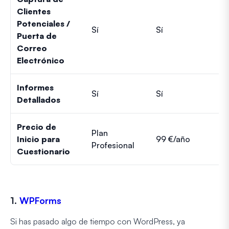
Clientes
Potenciales /
Sí
Sí
Sí
Puerta de
Correo
Electrónico
Informes
Sí
Sí
Sí
Detallados
Precio de
Plan
Inicio para
99 €/año
Pl
Profesional
Cuestionario
1.
WPForms
Si has pasado algo de tiempo con WordPress, ya