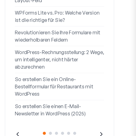
Layout-Feld
Benutzerregi
WPForms Lite vs. Pro: Welche Version
WPForms Wo
ist die richtige für Sie?
Ohne Code 
Revolutionieren Sie Ihre Formulare mit
7 beste Form
wiederholbaren Feldern
Logik
WordPress-Rechnungsstellung: 2 Wege,
So starten S
um intelligenter, nicht härter
bis Ende
abzurechnen
So erstellen
So erstellen Sie ein Online-
Formular in
Bestellformular für Restaurants mit
Adresszeile 1
WordPress
sie verwend
So erstellen Sie einen E-Mail-
Newsletter in WordPress (2025)