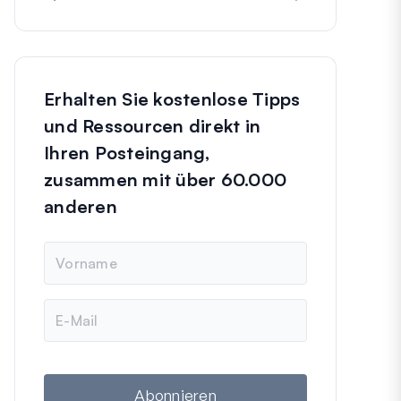
Erhalten Sie kostenlose Tipps
und Ressourcen direkt in
Ihren Posteingang,
zusammen mit über 60.000
anderen
N
a
m
e
E
-
M
a
i
l
Abonnieren