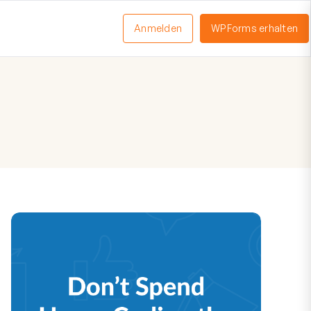
Anmelden
WPForms erhalten
nü
schalten