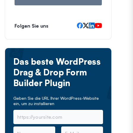
Folgen Sie uns
Das beste WordPress
Drag & Drop Form
Builder Plugin
Geben Sie die URL Ihrer WordPress-Website
ein, um
zu installieren
N
E