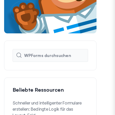
Beliebte Ressourcen
Schneller und intelligenter Formulare
So erstellen
erstellen: Bedingte Logik für das
WordPress-