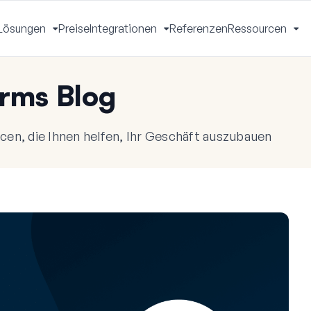
Lösungen
Preise
Integrationen
Referenzen
Ressourcen
Menü
Menü
Menü
Me
mschalten
umschalten
umschalten
um
rms Blog
en, die Ihnen helfen, Ihr Geschäft auszubauen