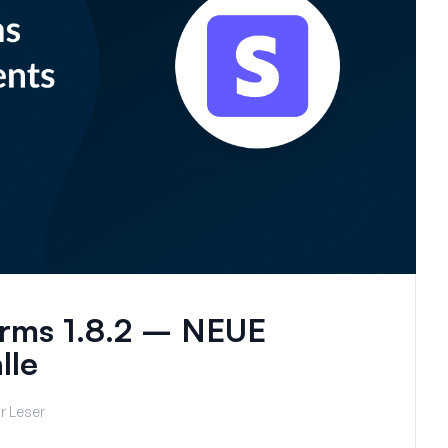
rms 1.8.2 – NEUE
lle
r Leser