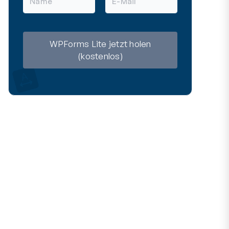
a
-
m
M
e
a
i
l
WPForms Lite jetzt holen
(kostenlos)