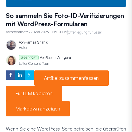
So sammeln Sie Foto-ID-Verifizierungen
mit WordPress-Formularen
Veröffentlicht:
27. Mai 2026, 08:00 Uhr
Offenlegung für Leser
Von
Hamza Shahid
Autor
Von
Rachel Adnyana
GEPRÜFT
Leiter Content-Team
Artikel zusammenfassen
Für LLM kopieren
Markdown anzeigen
Wenn Sie eine WordPress-Seite betreiben, die überprüfen