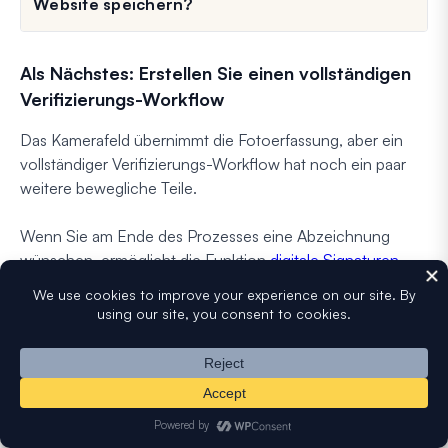
Website speichern?
Als Nächstes: Erstellen Sie einen vollständigen
Verifizierungs-Workflow
Das Kamerafeld übernimmt die Fotoerfassung, aber ein
vollständiger Verifizierungs-Workflow hat noch ein paar
weitere bewegliche Teile.
Wenn Sie am Ende des Prozesses eine Abzeichnung
wünschen, ermöglicht die Funktion
digitale Signaturen
den Besuchern, nach der Überprüfung ihres Ausweises
eine Bestätigungserklärung zu unterschreiben.
Für den altersgesteuerten Zugang, der über die
Identitätsprüfung hinausgeht, vergleicht die
Zusammenfassung
Alter Verifizierungs-Plugins für
WordPress
die dedizierten Tools nebeneinander.