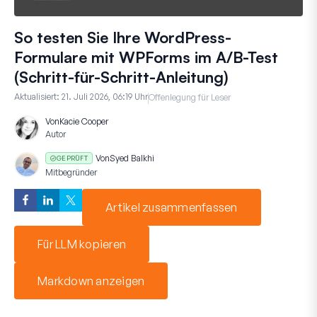
So testen Sie Ihre WordPress-
Formulare mit WPForms im A/B-Test
(Schritt-für-Schritt-Anleitung)
Aktualisiert:
21. Juli 2026, 06:19 Uhr
Offenlegung für Leser
Von
Kacie Cooper
Autor
Von
Syed Balkhi
GEPRÜFT
Mitbegründer
Artikel zusammenfassen
Für LLM kopieren
Markdown anzeigen