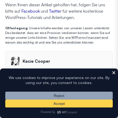
Wenn Ihnen dieser Artikel geholfen hat, folgen Sie uns
bitte auf
Facebook
und
Twitter
für weitere kostenlose
WordPress-Tutorials und Anleitungen.
Offenlegung
: Unsere Inhalte werden von unseren Lesern unterstützt.
Das bedeutet, dass wir eine Provision verdienen können, wenn Sie auf
einige unserer Links klicken.
Sehen Sie, wie WPForms finanziert wird,
warum das wichtig ist und wie Sie uns unterstützen können
.
Kacie Cooper
Kacie schreibt für den Blog und betreut den
wöchentlichen Newsletter bei WPForms und hat auch
eine Schwäche für die Erstellung lustiger
Formularvorlagen. Sie bloggt seit 2016 über
WordPress und schreibt darüber.
Mehr erfahren