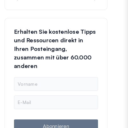
Erhalten Sie kostenlose Tipps
und Ressourcen direkt in
Ihren Posteingang,
zusammen mit über 60.000
anderen
N
a
m
e
E
-
M
a
i
l
Abonnieren