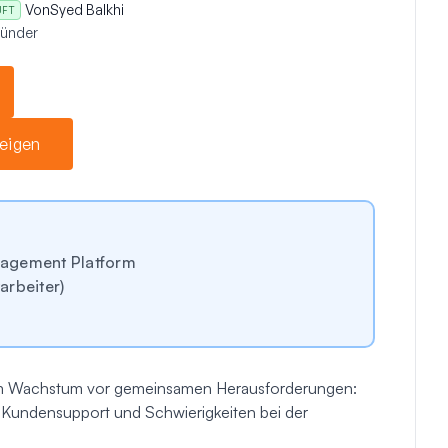
Von
Syed Balkhi
ÜFT
ründer
eigen
agement Platform
rbeiter)
em Wachstum vor gemeinsamen Herausforderungen:
r Kundensupport und Schwierigkeiten bei der