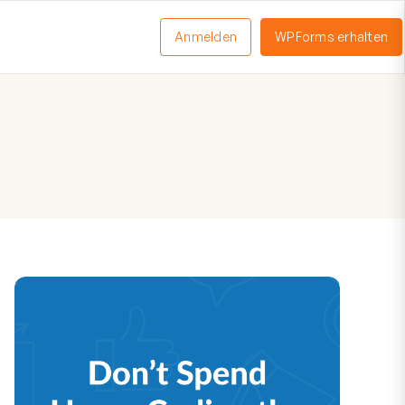
Anmelden
WPForms erhalten
nü
schalten