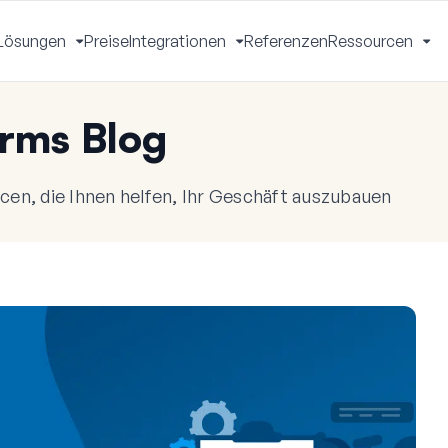
Lösungen
Preise
Integrationen
Referenzen
Ressourcen
Menü
Menü
Menü
Me
mschalten
umschalten
umschalten
um
rms Blog
en, die Ihnen helfen, Ihr Geschäft auszubauen