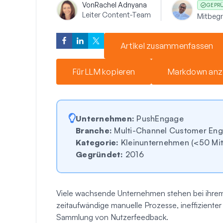
Von
Rachel Adnyana
GEPR
Leiter Content-Team
Mitbeg
Artikel zusammenfassen
Für LLM kopieren
Markdown anz
Unternehmen:
PushEngage
Branche:
Multi-Channel Customer Eng
Kategorie:
Kleinunternehmen (<50 Mita
Gegründet:
2016
Viele wachsende Unternehmen stehen bei ihr
zeitaufwändige manuelle Prozesse, ineffiziente
Sammlung von Nutzerfeedback.