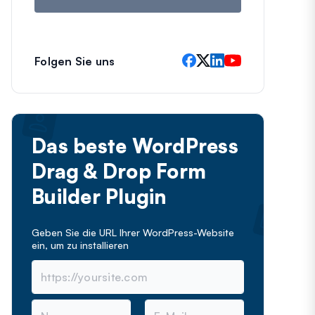
Folgen Sie uns
Das beste WordPress
Drag & Drop Form
Builder Plugin
Geben Sie die URL Ihrer WordPress-Website
ein, um
zu installieren
N
E