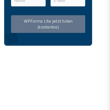
a
-
m
M
e
a
i
l
WPForms Lite jetzt holen
(kostenlos)