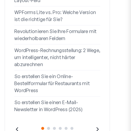
Layout-Feld
Benutzerregi
WPForms Lite vs. Pro: Welche Version
WPForms Wo
ist die richtige für Sie?
Ohne Code 
Revolutionieren Sie Ihre Formulare mit
7 beste Form
wiederholbaren Feldern
Logik
WordPress-Rechnungsstellung: 2 Wege,
So starten S
um intelligenter, nicht härter
bis Ende
abzurechnen
So erstellen
So erstellen Sie ein Online-
Formular in
Bestellformular für Restaurants mit
Adresszeile 1
WordPress
sie verwend
So erstellen Sie einen E-Mail-
Newsletter in WordPress (2025)