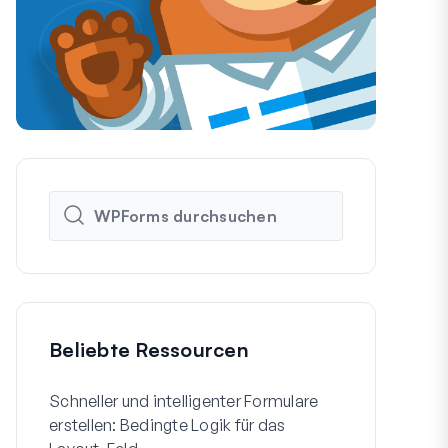
Beliebte Ressourcen
Schneller und intelligenter Formulare
So erstellen
erstellen: Bedingte Logik für das
WordPress-