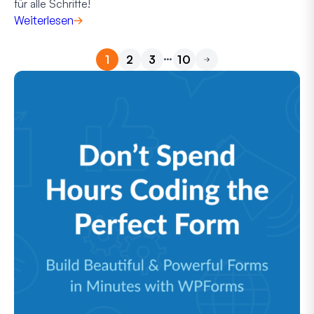
für alle Schritte!
Weiterlesen
…
1
2
3
10
Weiter