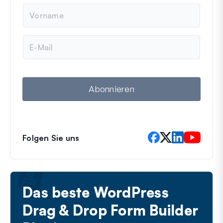
N
a
m
e
E
-
M
a
i
l
Abonnieren
Folgen Sie uns
Das beste WordPress
Drag & Drop Form Builder