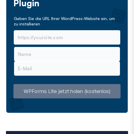
Plugin
Geben Sie die URL Ihrer WordPress-Website ein, um
zu installieren
N
a
m
E
e
-
M
a
i
l
WPForms Lite jetzt holen (kostenlos)