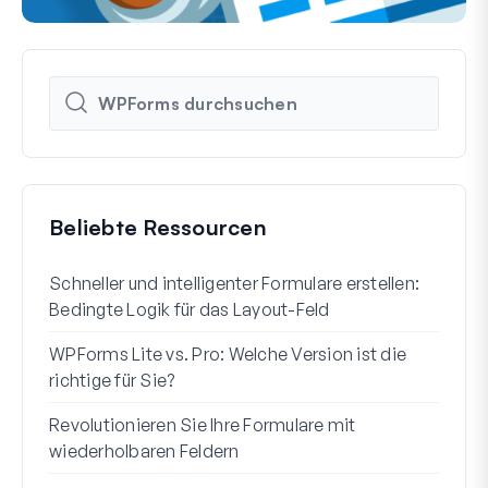
Beliebte Ressourcen
Schneller und intelligenter Formulare erstellen:
So e
Bedingte Logik für das Layout-Feld
Benu
WPForms Lite vs. Pro: Welche Version ist die
WPF
richtige für Sie?
Code
Revolutionieren Sie Ihre Formulare mit
7 be
wiederholbaren Feldern
So s