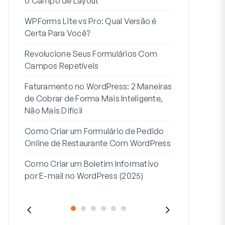
o Campo de Layout
Integração
WPForms Lite vs Pro: Qual Versão é
Conecte Se
Certa Para Você?
7 Melhores 
Revolucione Seus Formulários Com
Formulários
Campos Repetíveis
Como Inicia
Faturamento no WordPress: 2 Maneiras
Fim
de Cobrar de Forma Mais Inteligente,
Como Criar u
Não Mais Difícil
Etapas no W
Como Criar um Formulário de Pedido
Linha de End
Online de Restaurante Com WordPress
Endereço 2:
Como Criar um Boletim Informativo
(+EXEMPLO
por E-mail no WordPress (2025)