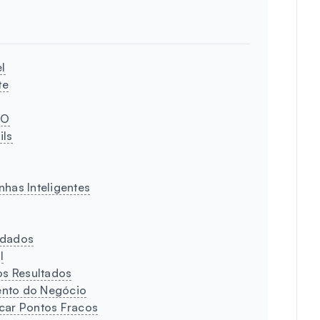
l
te
EO
ils
has Inteligentes
idados
l
os Resultados
ento do Negócio
icar Pontos Fracos