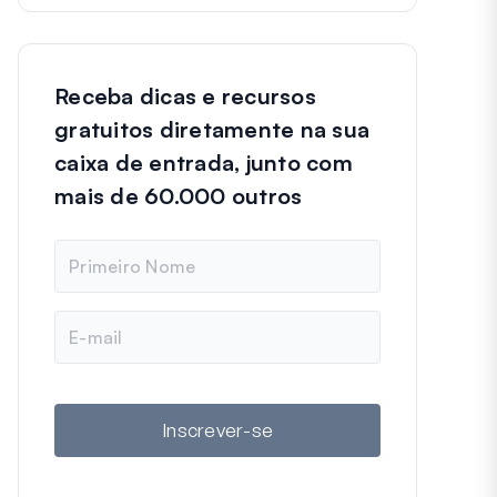
Receba dicas e recursos
gratuitos diretamente na sua
caixa de entrada, junto com
mais de 60.000 outros
N
o
m
e
E
-
m
a
i
l
Inscrever-se