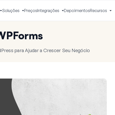
Soluções
Preços
Integrações
Depoimentos
Recursos
Alternar
Alternar
Alternar
Al
Menu
Menu
Menu
M
 WPForms
dPress para Ajudar a Crescer Seu Negócio