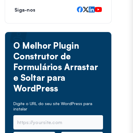
Siga-nos
O Melhor Plugin
Construtor de
Formulários Arrastar
e Soltar para
WordPress
Digite o URL do seu site WordPress para
instalar