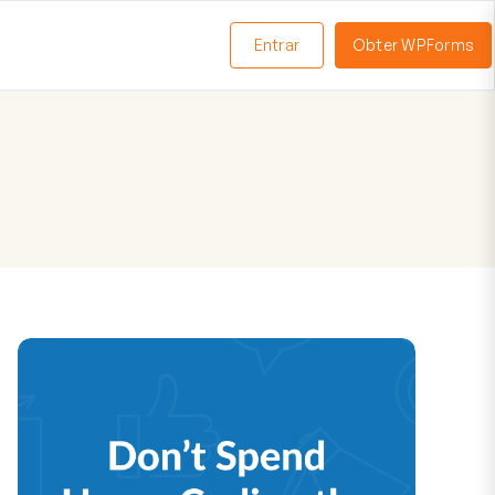
Entrar
Obter WPForms
ternar
enu