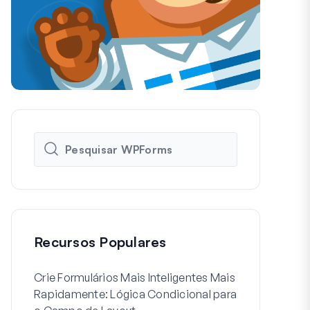
Recursos Populares
Crie Formulários Mais Inteligentes Mais
Como Criar 
Rapidamente: Lógica Condicional para
de Usuário 