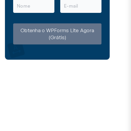
N
E
o
-
m
m
e
a
i
l
Obtenha o WPForms Lite Agora
(Grátis)