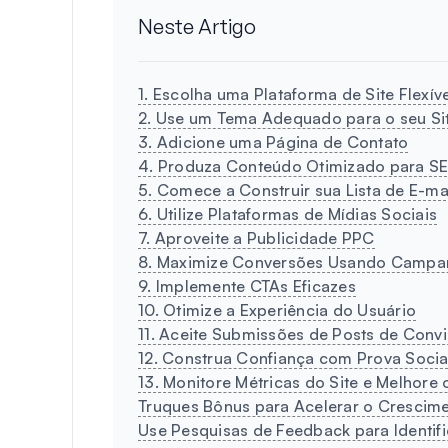
Neste Artigo
1. Escolha uma Plataforma de Site Flexíve
2. Use um Tema Adequado para o seu Si
3. Adicione uma Página de Contato
4. Produza Conteúdo Otimizado para S
5. Comece a Construir sua Lista de E-ma
6. Utilize Plataformas de Mídias Sociais
7. Aproveite a Publicidade PPC
8. Maximize Conversões Usando Campan
9. Implemente CTAs Eficazes
10. Otimize a Experiência do Usuário
11. Aceite Submissões de Posts de Conv
12. Construa Confiança com Prova Socia
13. Monitore Métricas do Site e Melhore 
Truques Bônus para Acelerar o Crescim
Use Pesquisas de Feedback para Identif