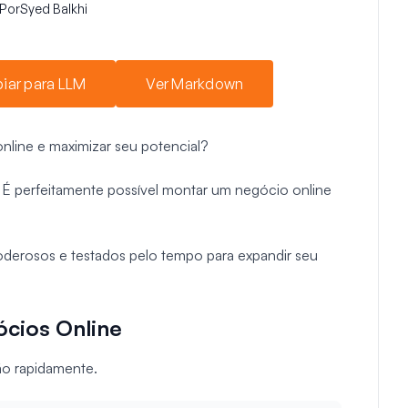
Por
Syed Balkhi
iar para LLM
Ver Markdown
nline e maximizar seu potencial?
o. É perfeitamente possível montar um negócio online
oderosos e testados pelo tempo para expandir seu
ócios Online
ção rapidamente.