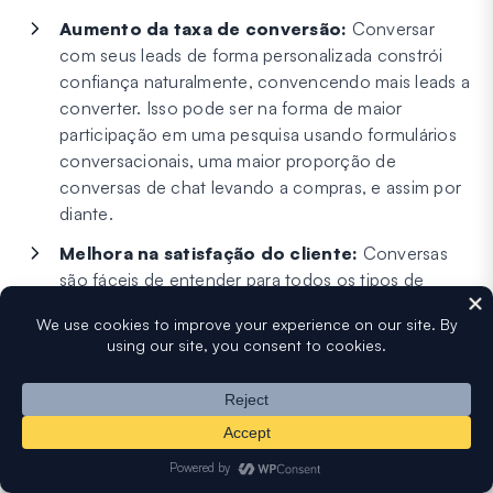
Aumento da taxa de conversão:
Conversar
com seus leads de forma personalizada constrói
confiança naturalmente, convencendo mais leads a
converter. Isso pode ser na forma de maior
participação em uma pesquisa usando formulários
conversacionais, uma maior proporção de
conversas de chat levando a compras, e assim por
diante.
Melhora na satisfação do cliente:
Conversas
são fáceis de entender para todos os tipos de
clientes. Se você está respondendo a perguntas de
clientes antes que eles estejam prontos para fazer
um pedido ou guiando-os através da integração de
software em um fluxo conversacional, você terá
clientes mais satisfeitos que permanecem a longo
prazo.
Engajamento aprimorado:
Uma conversa em