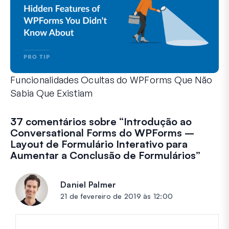
Funcionalidades Ocultas do WPForms Que Não
Sabia Que Existiam
Descubra o poder oculto do WPForms com estas funcionalid
Quer seja um utilizador experiente do WPForms ou esteja a
37 comentários sobre “
Introdução ao
Conversational Forms do WPForms –
Layout de Formulário Interativo para
Aumentar a Conclusão de Formulários
”
Daniel Palmer
diz:
21 de fevereiro de 2019 às 12:00