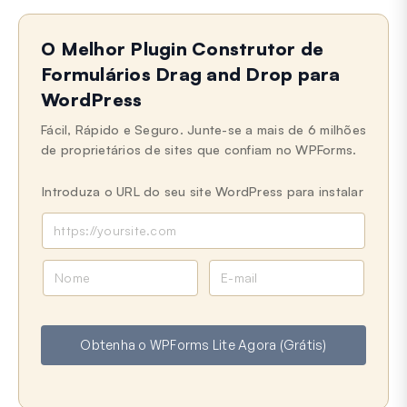
O Melhor Plugin Construtor de
Formulários Drag and Drop para
WordPress
Fácil, Rápido e Seguro. Junte-se a mais de 6 milhões
de proprietários de sites que confiam no WPForms.
Introduza o URL do seu site WordPress para instalar
N
E
o
m
m
a
e
i
Obtenha o WPForms Lite Agora (Grátis)
l