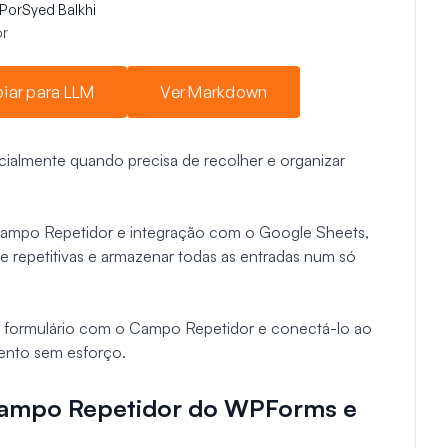
Por
Syed Balkhi
r
iar para LLM
Ver Markdown
cialmente quando precisa de recolher e organizar
mpo Repetidor e integração com o Google Sheets,
e repetitivas e armazenar todas as entradas num só
um formulário com o Campo Repetidor e conectá-lo ao
vento sem esforço.
Campo Repetidor do WPForms e