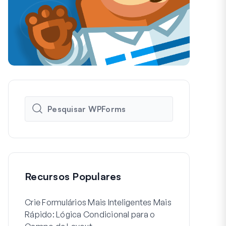
Recursos Populares
Crie Formulários Mais Inteligentes Mais
Como Criar 
Rápido: Lógica Condicional para o
de Registo d