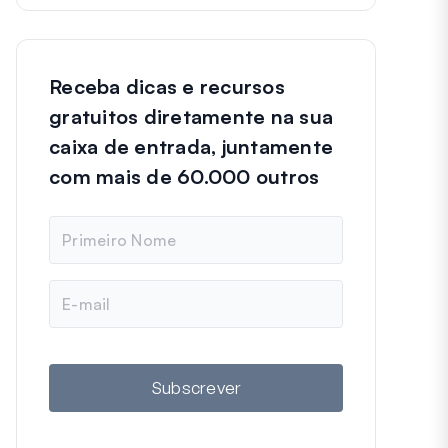
Receba dicas e recursos
gratuitos diretamente na sua
caixa de entrada, juntamente
com mais de 60.000 outros
N
o
m
e
E
m
a
i
l
Subscrever