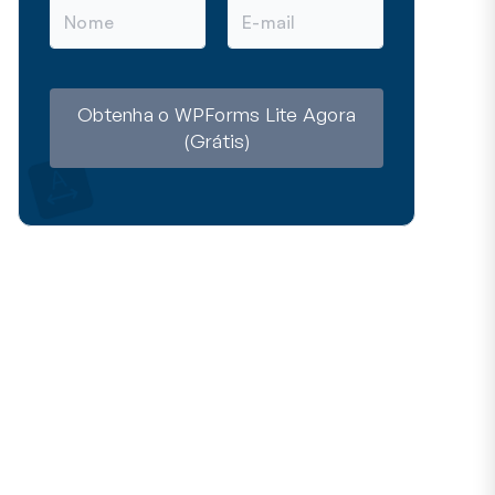
N
E
o
m
m
a
e
i
l
Obtenha o WPForms Lite Agora
(Grátis)