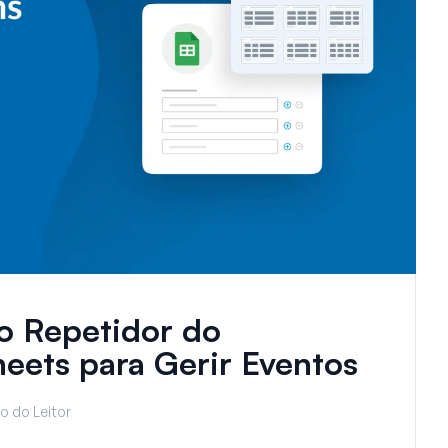
o Repetidor do
ets para Gerir Eventos
o do Leitor