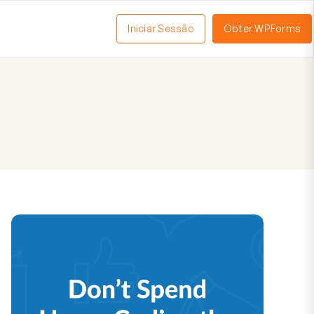
Iniciar Sessão
Obter WPForms
tivar
enu