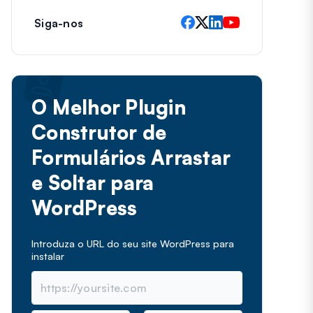
Siga-nos
O Melhor Plugin
Construtor de
Formulários Arrastar
e Soltar para
WordPress
Introduza o URL do seu site WordPress para
instalar