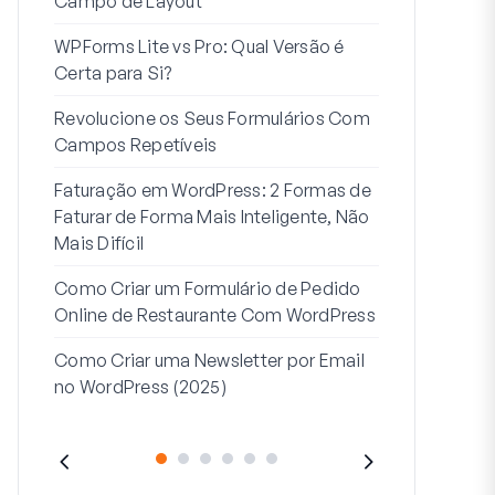
Campo de Layout
Integração
WPForms Lite vs Pro: Qual Versão é
Conecte Se
Certa para Si?
7 Melhores 
Revolucione os Seus Formulários Com
Formulários
Campos Repetíveis
Como Criar u
Faturação em WordPress: 2 Formas de
Como Criar 
Faturar de Forma Mais Inteligente, Não
Passos no W
Mais Difícil
Linha de Mor
Como Criar um Formulário de Pedido
2: Para Que
Online de Restaurante Com WordPress
Como Criar uma Newsletter por Email
no WordPress (2025)