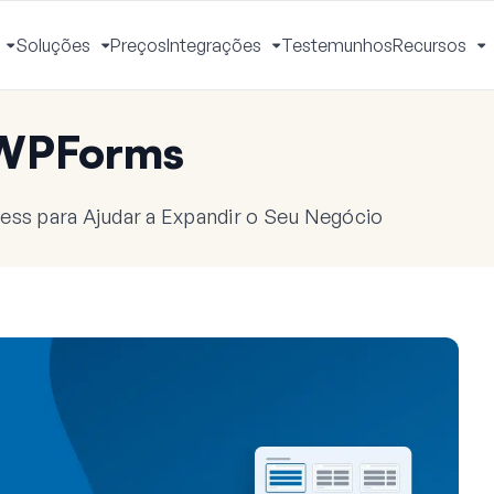
Soluções
Preços
Integrações
Testemunhos
Recursos
Ativar
Ativar
Ativar
A
Menu
Menu
Menu
M
 WPForms
ess para Ajudar a Expandir o Seu Negócio