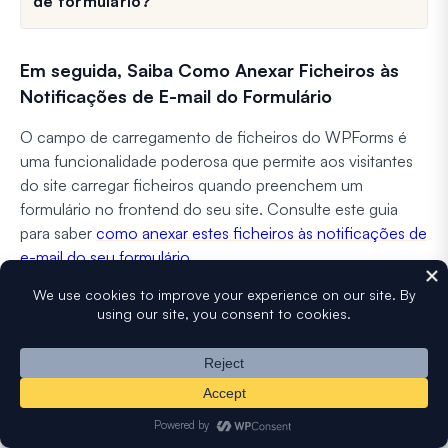
de formulário?
Em seguida, Saiba Como Anexar Ficheiros às
Notificações de E-mail do Formulário
O campo de carregamento de ficheiros do WPForms é
uma funcionalidade poderosa que permite aos visitantes
do site carregar ficheiros quando preenchem um
formulário no frontend do seu site. Consulte este guia
para saber
como anexar estes ficheiros às notificações de
e-mail do seu formulário
.
Crie um Modelo de E-mail Personalizado
Agora
Pronto para criar o seu formulário? Comece hoje com o
plugin construtor de formulários WordPress mais fácil. O