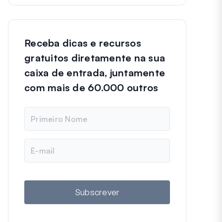
Receba dicas e recursos
gratuitos diretamente na sua
caixa de entrada, juntamente
com mais de 60.000 outros
N
o
m
e
E
m
a
i
l
Subscrever