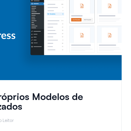
róprios Modelos de
zados
 Leitor