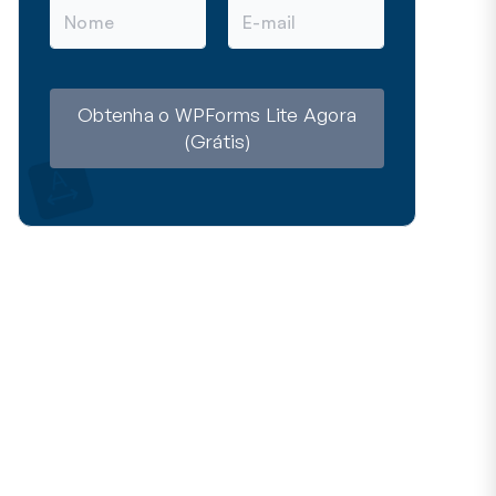
N
E
o
m
m
a
e
i
l
Obtenha o WPForms Lite Agora
(Grátis)