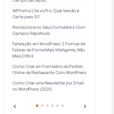
Campo de Layout
Integração
WPForms Lite vs Pro: Qual Versão é
Conecte Se
Certa para Si?
7 Melhores 
Revolucione os Seus Formulários Com
Formulários
Campos Repetíveis
Como Criar u
Faturação em WordPress: 2 Formas de
Como Criar 
Faturar de Forma Mais Inteligente, Não
Passos no W
Mais Difícil
Linha de Mor
Como Criar um Formulário de Pedido
2: Para Que
Online de Restaurante Com WordPress
Como Criar uma Newsletter por Email
no WordPress (2025)