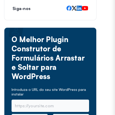
Siga-nos
O Melhor Plugin
Construtor de
Formulários Arrastar
e Soltar para
WordPress
Introduza o URL do seu site WordPress para
instalar