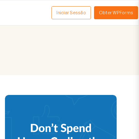
Iniciar Sessão
Obter WPForms
tivar
enu