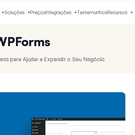
Soluções
Preços
Integrações
Testemunhos
Recursos
Ativar
Ativar
Ativar
A
Menu
Menu
Menu
M
 WPForms
ess para Ajudar a Expandir o Seu Negócio