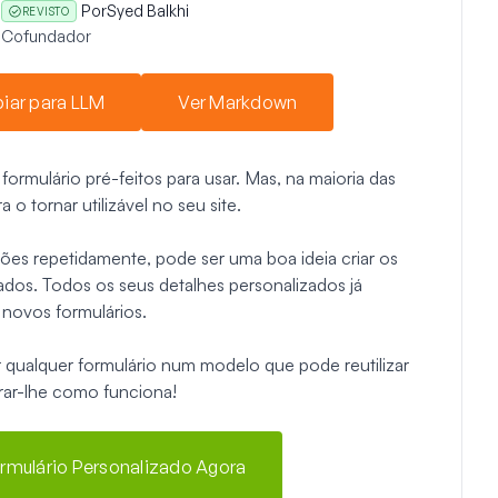
Por
Syed Balkhi
REVISTO
Cofundador
iar para LLM
Ver Markdown
mulário pré-feitos para usar. Mas, na maioria das
o tornar utilizável no seu site.
ões repetidamente, pode ser uma boa ideia criar os
ados. Todos os seus detalhes personalizados já
 novos formulários.
 qualquer formulário num modelo que pode reutilizar
trar-lhe como funciona!
ormulário Personalizado Agora