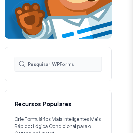
Recursos Populares
Crie Formulários Mais Inteligentes Mais
Como Criar 
Rápido: Lógica Condicional para o
de Registo d