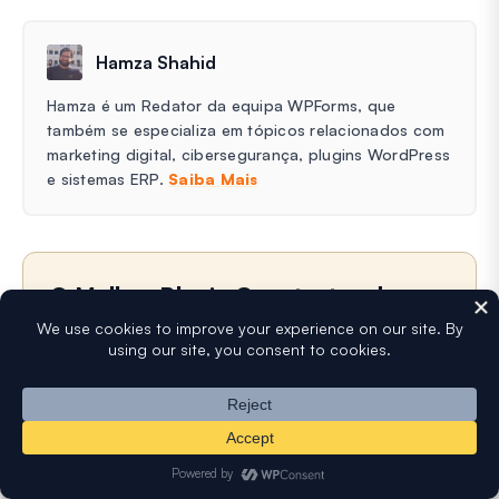
Hamza Shahid
Hamza é um Redator da equipa WPForms, que
também se especializa em tópicos relacionados com
marketing digital, cibersegurança, plugins WordPress
e sistemas ERP.
Saiba Mais
O Melhor Plugin Construtor de
Formulários Drag and Drop para
WordPress
Fácil, Rápido e Seguro. Junte-se a mais de 6 milhões
de proprietários de sites que confiam no WPForms.
Introduza o URL do seu site WordPress para instalar