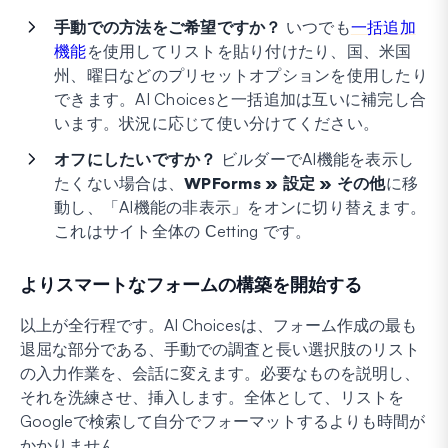
手動での方法をご希望ですか？
いつでも
一括追加
機能
を使用してリストを貼り付けたり、国、米国
州、曜日などのプリセットオプションを使用したり
できます。AI Choicesと一括追加は互いに補完し合
います。状況に応じて使い分けてください。
オフにしたいですか？
ビルダーでAI機能を表示し
たくない場合は、
WPForms » 設定 » その他
に移
動し、「AI機能の非表示」をオンに切り替えます。
これはサイト全体の Сetting です。
よりスマートなフォームの構築を開始する
以上が全行程です。AI Choicesは、フォーム作成の最も
退屈な部分である、手動での調査と長い選択肢のリスト
の入力作業を、会話に変えます。必要なものを説明し、
それを洗練させ、挿入します。全体として、リストを
Googleで検索して自分でフォーマットするよりも時間が
かかりません。