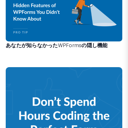
あなたが知らなかったWPFormsの隠し機能
フォーム作成体験を変えることができる、あまり知られてい
経験豊富なWPFormsユーザーの方も、初心者の方も、