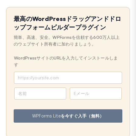
最高のWordPressドラッグアンドドロ
ップフォームビルダープラグイン
簡単、高速、安全。WPFormsを信頼する600万人以上
のウェブサイト所有者に加わりましょう。
WordPressサイトのURLを入力してインストールしま
す
名
メ
前
ー
ル
ア
WPForms Liteを今すぐ入手（無料）
ド
レ
ス