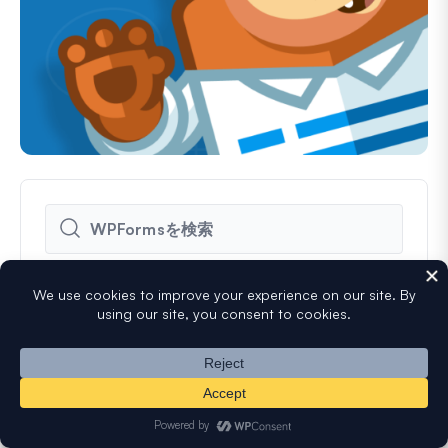
人気リソース
よりスマートなフォームをより速く構築：レイア
Wo
ウトフィールドの条件付きロジック
る方