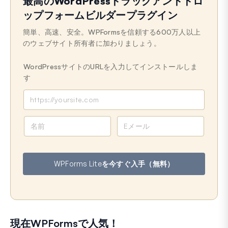
最高のWordPressドラッグアンドドロ
ップフォームビルダープラグイン
簡単、高速、安全。WPFormsを信頼する600万人以上
のウェブサイト所有者に加わりましょう。
WordPressサイトのURLを入力してインストールしま
す
名
メ
前
ー
ル
ア
WPForms Liteを今すぐ入手（無料）
ド
レ
ス
現在WPFormsで人気！