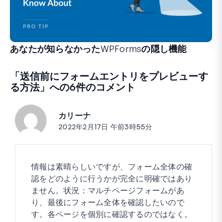
あなたが知らなかったWPFormsの隠し機能
フォーム作成体験を変えることができる、あまり知られてい
経験豊富なWPFormsユーザーの方も、初心者の方も、
「
送信前にフォームエントリをプレビューす
る方法
」への6件のコメント
カリーナ
投稿:
2022年2月17日 午前3時55分
情報は素晴らしいですが、フォーム全体の確
認をどのように行うかが完全に明確ではあり
ません。状況：マルチページフォームがあ
り、最後にフォーム全体を確認したいので
す。各ページを個別に確認するのではなく。