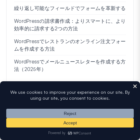
繰り返し可能なフィールドでフォームを革新する
条件
ー7
WordPressの請求書作成：よりスマートに、より
効率的に請求する2つの方法
ブロ
WordPressでレストランのオンライン注文フォー
Wo
ムを作成する方法
方法
WordPressでメールニュースレターを作成する方
住所
法（2025年）
60,000人以上の読者と一緒に、無料の
ヒントやリソースをメールで受け取り
ましょう