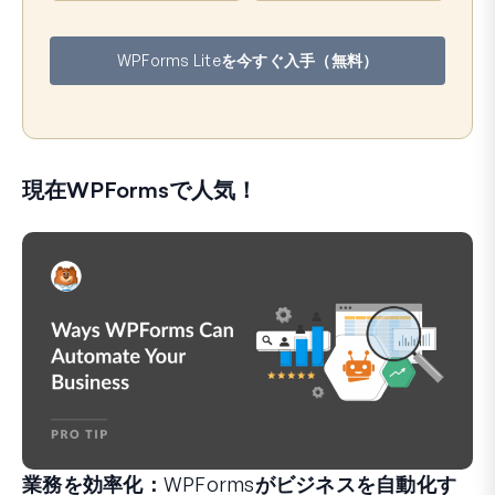
ル
ア
WPForms Liteを今すぐ入手（無料）
ド
レ
ス
現在WPFormsで人気！
業務を効率化：WPFormsがビジネスを自動化す