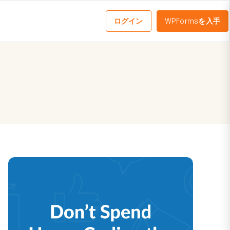
ログイン
WPFormsを入手
メ
ニ
ュ
ー
を
切
り
替
え
る