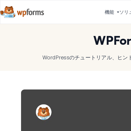
機能
ソリ
メ
ニ
ュ
WPFo
ー
を
切
WordPressのチュートリアル、
り
替
え
る