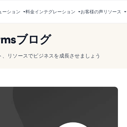
ューション
料金
インテグレーション
お客様の声
リソース
メ
メ
ニ
ニ
ュ
ュ
rmsブログ
ー
ー
を
を
切
切
ヒント、リソースでビジネスを成長させましょう
り
り
替
替
え
え
る
る