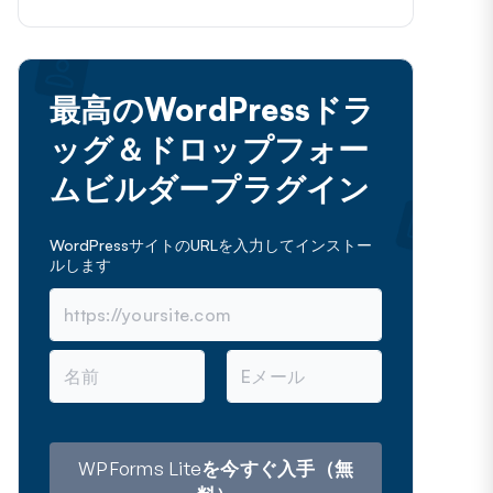
最高のWordPressドラ
ッグ＆ドロップフォー
ムビルダープラグイン
WordPressサイトのURLを入力してインストー
ルします
名
メ
前
ー
ル
ア
ド
レ
WPForms Liteを今すぐ入手（無
ス