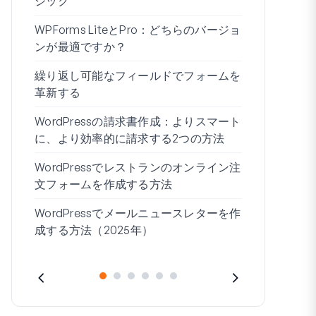
ジック
WPForms 
WPForms LiteとPro：どちらのバージョ
ドなしで接
ンが最適ですか？
条件付きロ
繰り返し可能なフィールドでフォームを
ムビルダー7
革新する
ブログの始
WordPressの請求書作成：よりスマート
WordPre
に、より効率的に請求する2つの方法
作成する方
WordPressでレストランのオンライン注
住所1と住所
文フォームを作成する方法
WordPressでメールニュースレターを作
成する方法（2025年）