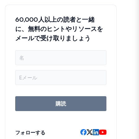
60,000人以上の読者と一緒
に、無料のヒントやリソースを
メールで受け取りましょう
名
前
メ
ー
ル
ア
ド
レ
購読
ス
フォローする