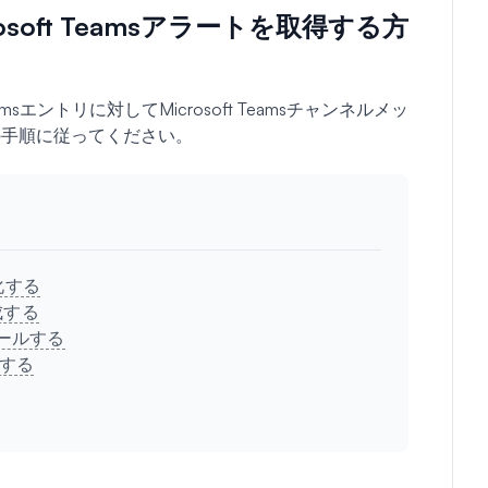
rosoft Teamsアラートを取得する方
sエントリに対してMicrosoft Teamsチャンネルメッ
の手順に従ってください。
化する
成する
トールする
取得する