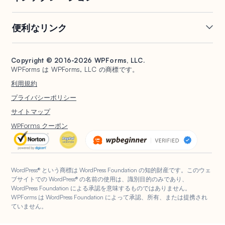
会話型フォーム
PDF生成
Mailchimp
Slack
便利なリンク
フォームランディングページ
投稿送信
Google Sheets
Brevo
エントリー管理
署名フォーム
Salesforce
Stripe
サポート
WP Mail SMTP
フォーム放棄
スパム保護
HubSpot
PayPal
Copyright © 2016-2026 WPForms, LLC.
ドキュメント
WPConsent
WPForms は WPForms, LLC の商標です。
フォーム通知
アンケートと投票
Google ドライブ
Square
プランと料金
Universally
利用規約
ファイルアップロード
ユーザー登録
WordPress ホスティング
非営利団体向け WordPress
プライバシーポリシー
計算フォーム
クイズ
フォーム
WPBeginner
サイトマップ
ジオロケーションフォーム
WPForms AI
WPForms クーポン
WordPress® という商標は WordPress Foundation の知的財産です。このウェ
ブサイトでの WordPress® の名前の使用は、識別目的のみであり、
WordPress Foundation による承認を意味するものではありません。
WPForms は WordPress Foundation によって承認、所有、または提携され
ていません。