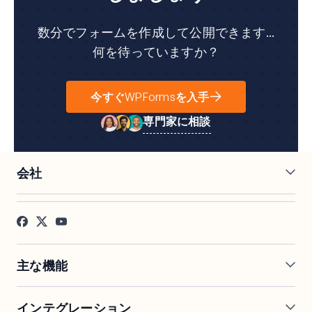
数分でフォームを作成して公開できます...
何を待っていますか？
今すぐWPFormsを入手
専門家に相談
会社
採用情報
アフィリエイト
お客様の声
ブログ
お問い合わせ
FTC開示
プレス
主な機能
オンラインフォームビルダー
複数ページフォーム
インテグレーション
条件付きロジック
リピーターフィールド