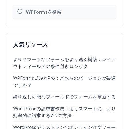
人気リソース
よりスマートなフォームをより速く構築：レイア
Wo
ウトフィールドの条件付きロジック
る方
WPForms LiteとPro：どちらのバージョンが最適
WP
ですか？
接続
繰り返し可能なフィールドでフォームを革新する
条件
ー7
WordPressの請求書作成：よりスマートに、より
効率的に請求する2つの方法
ブロ
WordPressでレストランのオンライン注文フォー
Wo