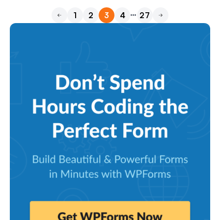
…
1
2
3
4
27
前へ
次へ