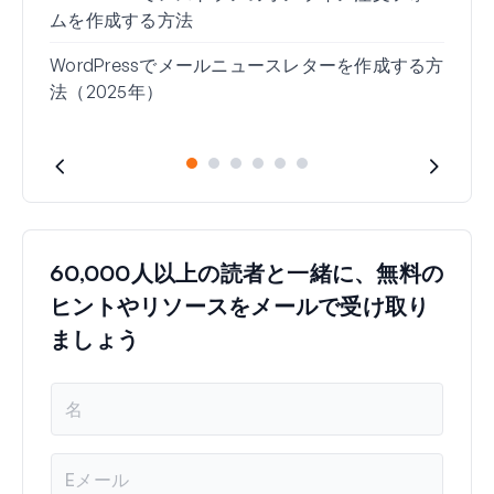
ムを作成する方法
方法
WordPressでメールニュースレターを作成する方
住所
法（2025年）
60,000人以上の読者と一緒に、無料の
ヒントやリソースをメールで受け取り
ましょう
名
前
メ
ー