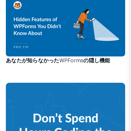
あなたが知らなかったWPFormsの隠し機能
フォーム作成体験を変えることができる、あまり知られてい
経験豊富なWPFormsユーザーの方も、初心者の方も、