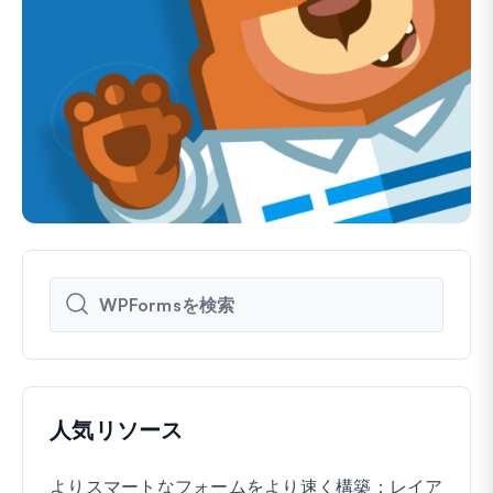
人気リソース
よりスマートなフォームをより速く構築：レイア
Wo