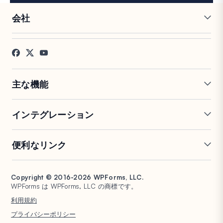
会社
採用情報
アフィリエイト
お客様の声
ブログ
お問い合わせ
FTC開示
プレス
主な機能
オンラインフォームビルダー
複数ページフォーム
インテグレーション
条件付きロジック
リピーターフィールド
会話型フォーム
PDF生成
Mailchimp
Slack
便利なリンク
フォームランディングページ
投稿送信
Google Sheets
Brevo
エントリー管理
署名フォーム
Salesforce
Stripe
サポート
WP Mail SMTP
フォーム放棄
スパム保護
HubSpot
PayPal
Copyright © 2016-2026 WPForms, LLC.
ドキュメント
WPConsent
WPForms は WPForms, LLC の商標です。
フォーム通知
アンケートと投票
Google ドライブ
Square
プランと料金
Universally
利用規約
ファイルアップロード
ユーザー登録
WordPress ホスティング
非営利団体向け WordPress
プライバシーポリシー
計算フォーム
クイズ
フォーム
WPBeginner