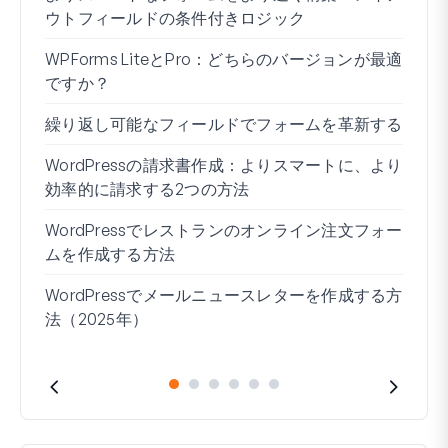
ウトフィールドの条件付きロジック
る方
WPForms LiteとPro：どちらのバージョンが最適
WP
ですか？
接続
繰り返し可能なフィールドでフォームを革新する
条件
ー7
WordPressの請求書作成：よりスマートに、より
効率的に請求する2つの方法
ブロ
WordPressでレストランのオンライン注文フォー
Wo
ムを作成する方法
方法
WordPressでメールニュースレターを作成する方
住所
法（2025年）