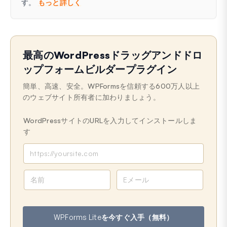
す。
もっと詳しく
最高のWordPressドラッグアンドドロ
ップフォームビルダープラグイン
簡単、高速、安全。WPFormsを信頼する600万人以上
のウェブサイト所有者に加わりましょう。
WordPressサイトのURLを入力してインストールしま
す
名
メ
前
ー
ル
ア
WPForms Liteを今すぐ入手（無料）
ド