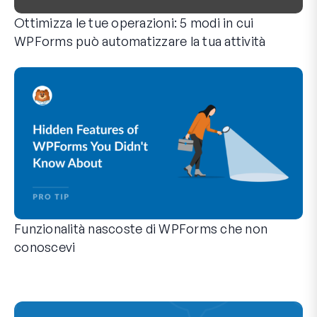
Ottimizza le tue operazioni: 5 modi in cui
WPForms può automatizzare la tua attività
WPForms può aiutarti a eliminare i passaggi manuali che ti 
Funzionalità nascoste di WPForms che non
conoscevi
Scopri la potenza nascosta di WPForms con queste funzionalit
Che tu sia un utente esperto di WPForms o che tu abbia appen