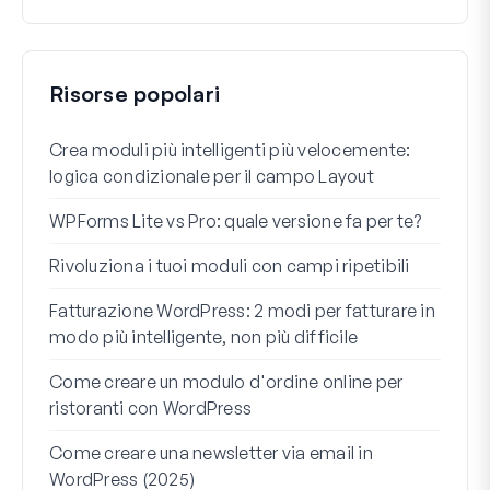
Risorse popolari
Crea moduli più intelligenti più velocemente:
Come
logica condizionale per il campo Layout
Regi
WPForms Lite vs Pro: quale versione fa per te?
Int
conn
Rivoluziona i tuoi moduli con campi ripetibili
I 7 m
Fatturazione WordPress: 2 modi per fatturare in
cond
modo più intelligente, non più difficile
Come
Come creare un modulo d'ordine online per
ristoranti con WordPress
Come
Word
Come creare una newsletter via email in
WordPress (2025)
Riga 