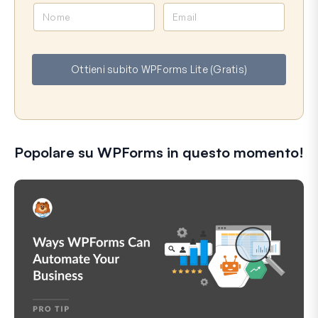
N
E
o
m
m
a
e
i
Ottieni subito WPForms Lite (Gratis)
l
Popolare su WPForms in questo momento!