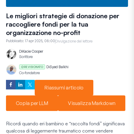
Le migliori strategie di donazione per
raccogliere fondi per la tua
organizzazione no-profit
Pubblicato:
17 apr 2025, 08:00
Divulgazione del lettore
Di
Kacie Cooper
Scrittore
Di
Syed Balkhi
REVISIONATO
Co-fondatore
Riassumi articolo
Copia per LLM
Visualizza Markdown
Ricordi quando eri bambino e “raccolta fondi” significava
qualcosa di leggermente traumatico come vendere