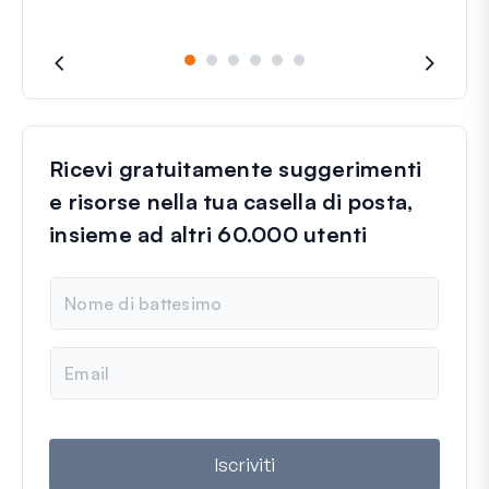
cosa
Ricevi gratuitamente suggerimenti
e risorse nella tua casella di posta,
insieme ad altri 60.000 utenti
N
o
m
e
E
m
a
i
l
Iscriviti