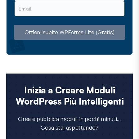
E
e
m
a
i
l
Ottieni subito WPForms Lite (Gratis)
Inizia a Creare Moduli
WordPress Più Intelligenti
Crea e pubblica moduli in pochi minuti...
Cosa stai aspettando?